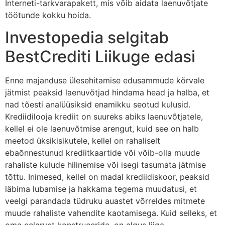
Interneti-tarkvarapakett, mis võib aidata laenuvõtjate
töötunde kokku hoida.
Investopedia selgitab
BestCrediti Liikuge edasi
Enne majanduse ülesehitamise edusammude kõrvale
jätmist peaksid laenuvõtjad hindama head ja halba, et
nad tõesti analüüsiksid enamikku seotud kulusid.
Krediidilooja krediit on suureks abiks laenuvõtjatele,
kellel ei ole laenuvõtmise arengut, kuid see on halb
meetod üksikisikutele, kellel on rahaliselt
ebaõnnestunud krediitkaartide või võib-olla muude
rahaliste kulude hilinemise või isegi tasumata jätmise
tõttu. Inimesed, kellel on madal krediidiskoor, peaksid
läbima lubamise ja hakkama tegema muudatusi, et
veelgi parandada tüdruku auastet võrreldes mitmete
muude rahaliste vahendite kaotamisega. Kuid selleks, et