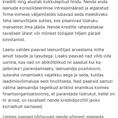
krediiti ning alustab kokkulepitud hindu. Nende enda
laenude konsolideerimise intressimäärad ja algatatud
firma-inimese väljamõeldis lubavad seda meeldivaks
teha laenuvõtjate suhtes, kes plaanivad tüdruku
maksetest ilma jääda. Nende krediite rahastatakse
tavaliselt ühest või mõnest tööajast hiljem pärast
kinnitamist.
Laenu valides peavad laenuvõtjad arvestama mitte
ainult tasude ja tasudega. Lisaks peavad nad võib-olla
uurima, kas nad on abikõlblikud nii saadud kui ka
jailbroke'i parandamiseks, laenuandja positsiooni,
sularaha omamiseks vajalikku aega ja seda, kuidas
laadimisvõimaluse eest hoolitseda. Nad peaksid samuti
valima laenuandja tegelikud artiklid enamikus kolmes
finantsorganisatsioonis, et parandada tüdrukut, kellel on
hr arved, on tavaliselt nende krediidiprofiili jaoks
korralikult sarnased.
Umbes pangad hõõguvad nende võimest siseneda