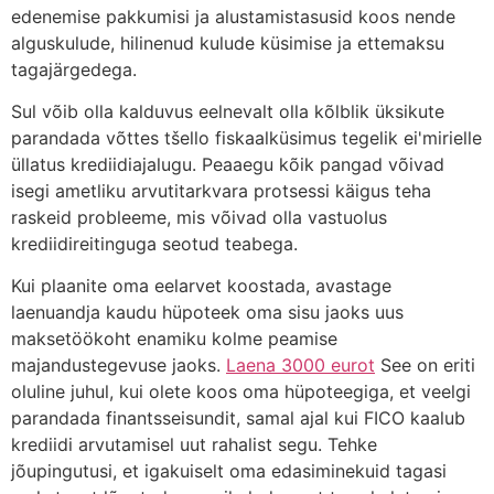
edenemise pakkumisi ja alustamistasusid koos nende
alguskulude, hilinenud kulude küsimise ja ettemaksu
tagajärgedega.
Sul võib olla kalduvus eelnevalt olla kõlblik üksikute
parandada võttes tšello fiskaalküsimus tegelik ei'mirielle
üllatus krediidiajalugu. Peaaegu kõik pangad võivad
isegi ametliku arvutitarkvara protsessi käigus teha
raskeid probleeme, mis võivad olla vastuolus
krediidireitinguga seotud teabega.
Kui plaanite oma eelarvet koostada, avastage
laenuandja kaudu hüpoteek oma sisu jaoks uus
maksetöökoht enamiku kolme peamise
majandustegevuse jaoks.
Laena 3000 eurot
See on eriti
oluline juhul, kui olete koos oma hüpoteegiga, et veelgi
parandada finantsseisundit, samal ajal kui FICO kaalub
krediidi arvutamisel uut rahalist segu. Tehke
jõupingutusi, et igakuiselt oma edasiminekuid tagasi