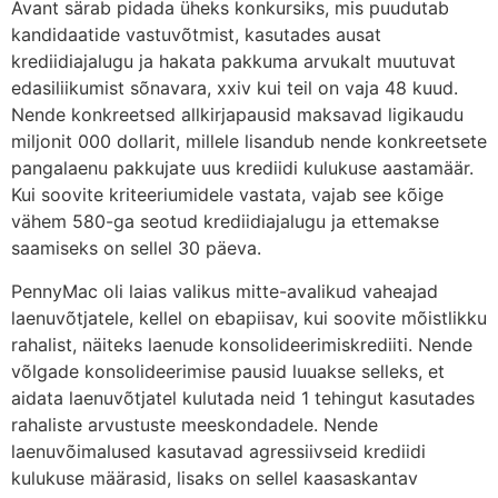
Avant särab pidada üheks konkursiks, mis puudutab
kandidaatide vastuvõtmist, kasutades ausat
krediidiajalugu ja hakata pakkuma arvukalt muutuvat
edasiliikumist sõnavara, xxiv kui teil on vaja 48 kuud.
Nende konkreetsed allkirjapausid maksavad ligikaudu
miljonit 000 dollarit, millele lisandub nende konkreetsete
pangalaenu pakkujate uus krediidi kulukuse aastamäär.
Kui soovite kriteeriumidele vastata, vajab see kõige
vähem 580-ga seotud krediidiajalugu ja ettemakse
saamiseks on sellel 30 päeva.
PennyMac oli laias valikus mitte-avalikud vaheajad
laenuvõtjatele, kellel on ebapiisav, kui soovite mõistlikku
rahalist, näiteks laenude konsolideerimiskrediiti. Nende
võlgade konsolideerimise pausid luuakse selleks, et
aidata laenuvõtjatel kulutada neid 1 tehingut kasutades
rahaliste arvustuste meeskondadele. Nende
laenuvõimalused kasutavad agressiivseid krediidi
kulukuse määrasid, lisaks on sellel kaasaskantav