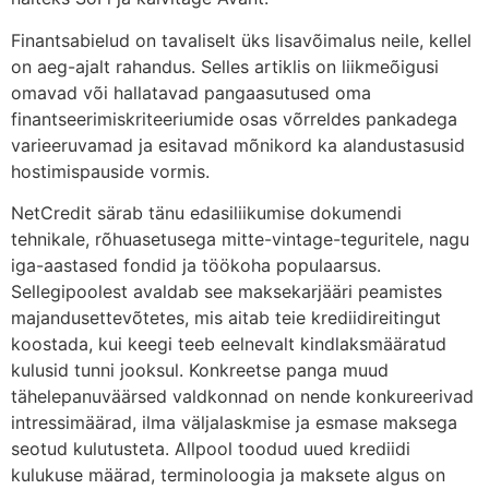
Finantsabielud on tavaliselt üks lisavõimalus neile, kellel
on aeg-ajalt rahandus. Selles artiklis on liikmeõigusi
omavad või hallatavad pangaasutused oma
finantseerimiskriteeriumide osas võrreldes pankadega
varieeruvamad ja esitavad mõnikord ka alandustasusid
hostimispauside vormis.
NetCredit särab tänu edasiliikumise dokumendi
tehnikale, rõhuasetusega mitte-vintage-teguritele, nagu
iga-aastased fondid ja töökoha populaarsus.
Sellegipoolest avaldab see maksekarjääri peamistes
majandusettevõtetes, mis aitab teie krediidireitingut
koostada, kui keegi teeb eelnevalt kindlaksmääratud
kulusid tunni jooksul. Konkreetse panga muud
tähelepanuväärsed valdkonnad on nende konkureerivad
intressimäärad, ilma väljalaskmise ja esmase maksega
seotud kulutusteta. Allpool toodud uued krediidi
kulukuse määrad, terminoloogia ja maksete algus on