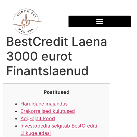
BestCredit Laena
3000 eurot
Finantslaenud
Postitused
Haruldane majandus
Erakorralised kulutused
Aeg-ajalt kood
Investopedia selgitab BestCrediti
Liikuge edasi