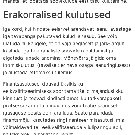
maksta, et lõpetada soovikulude eest tasu kulutamine.
Erakorralised kulutused
Iga kord, kui hindate eelarvet arendavat laenu, avastage
iga tavapanga pakutavad kulud ja tasud. See võib
ulatuda nii kaugele, et on vaja aeglaselt ja järk-järgult
kaaluda iga teie rahaliste soovide rahuldamist ja
algatada lubade andmine. Mõnevõrra jälgida oma
loomiskulutusi (tavaliselt erineva osaga laenuringlusest)
ja alustada ettemaksu tulemusi.
Finantsasutused kipuvad üksikisiku
eelkvalifitseerimiseks sooritama tšello majanduslikku
kinnitust ja teevad kindlasti ametliku tarkvarapaketi
protsessi karmi toimingu, mis võib teabe saamisel
igasuguse positsiooni ära lüüa. Saate parandada
finantsmõju, kasutades ringfinantseerimisasutusi, mis
võimaldavad teil eelkvalifitseeruda viiulipäringu abil,
näiteks SoFi ja käivitage Avant.