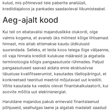
kulud, mis põhinevad teie paberite analüüsil,
krediidiajaloos ja pankades saadaoleval liikumisteabel.
Aeg-ajalt kood
Kui teil on ebatavalisi majanduslikke olukordi, olge
valmis kogema, et avaneb üks mitmest kõige lihtsamast
hinnast, mis aitab ettemakse kaudu üldkulusid
suurendada. Selleks, et leida koos teiega õige väljaanne,
oli vaja hinnata krediidi kulukuse määrasid ja algatada
terminoloogia kõigis pangaasutuste rühmades. Paljud
pangaasutused saavad aidata enne eksklusiivse
täiustuse kvalifitseerumist, kasutades tšellopäringut, et
konkreetsed teenitud meetrid mõjutavad uut krediiti.
Võite kasutada ka veebis olevat finantskalkulaatorit, kui
soovite mõõta uut elektrienergiat.
Haruldane majandus pakub erinevaid finantslaenud
põhjuseid, sealhulgas laene ja algatab madalalt saadud