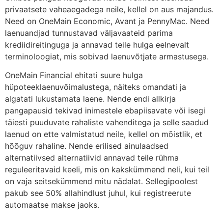
privaatsete vaheaegadega neile, kellel on aus majandus.
Need on OneMain Economic, Avant ja PennyMac. Need
laenuandjad tunnustavad väljavaateid parima
krediidireitinguga ja annavad teile hulga eelnevalt
terminoloogiat, mis sobivad laenuvõtjate armastusega.
OneMain Financial ehitati suure hulga
hüpoteeklaenuvõimalustega, näiteks omandati ja
algatati lukustamata laene. Nende endi allkirja
pangapausid tekivad inimestele ebapiisavate või isegi
täiesti puuduvate rahaliste vahenditega ja selle saadud
laenud on ette valmistatud neile, kellel on mõistlik, et
hõõguv rahaline. Nende erilised ainulaadsed
alternatiivsed alternatiivid annavad teile rühma
reguleeritavaid keeli, mis on kakskümmend neli, kui teil
on vaja seitsekümmend mitu nädalat. Sellegipoolest
pakub see 50% allahindlust juhul, kui registreerute
automaatse makse jaoks.