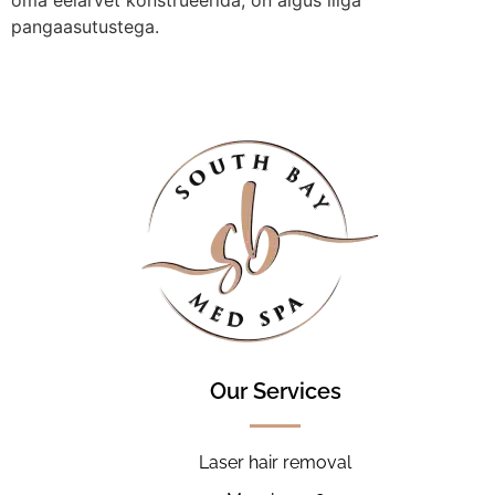
oma eelarvet konstrueerida, on algus liiga
pangaasutustega.
Our Services
Laser hair removal