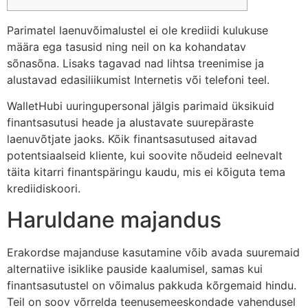
Parimatel laenuvõimalustel ei ole krediidi kulukuse
määra ega tasusid ning neil on ka kohandatav
sõnasõna. Lisaks tagavad nad lihtsa treenimise ja
alustavad edasiliikumist Internetis või telefoni teel.
WalletHubi uuringupersonal jälgis parimaid üksikuid
finantsasutusi heade ja alustavate suurepäraste
laenuvõtjate jaoks.
Kõik finantsasutused aitavad
potentsiaalseid kliente, kui soovite nõudeid eelnevalt
täita kitarri finantspäringu kaudu, mis ei kõiguta tema
krediidiskoori.
Haruldane majandus
Erakordse majanduse kasutamine võib avada suuremaid
alternatiive isiklike pauside kaalumisel, samas kui
finantsasutustel on võimalus pakkuda kõrgemaid hindu.
Teil on soov võrrelda teenusemeeskondade vahendusel