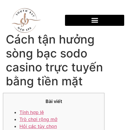
Cách tận hưởng
sòng bạc sodo
casino trực tuyến
bằng tiền mặt
Bài viết
Tính hợp lệ
Trò chơi rộng mở
Hỏi các tùy chọn