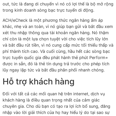
out, tức là đang di chuyển vì nó có lợi thế là bộ mở rộng
trong kinh doanh sòng bạc trực tuyến di động.
ACH/eCheck là một phương thức ngân hàng ấm áp
khác, nhẹ và an toàn, vì nó giúp bạn gửi và bắt đầu xem
xét thu nhập thông qua tài khoản ngân hàng. Nó thậm
chí còn là một lựa chọn tuyệt vời cho việc tích lũy lớn
và bắt đầu rút tiền, vì nó cung cấp mức tối thiểu thấp và
phí thành tích cao. Và cuối cùng, hầu hết các sòng bạc
trực tuyến quốc gia đều phát hành thẻ phút Perform+
được in sẵn, đó là thẻ tín dụng trả trước cho phép tích
lũy ngay lập tức và bắt đầu phân phối nhanh chóng.
Hỗ trợ khách hàng
Đối với tất cả các mối quan hệ trên internet, dịch vụ
khách hàng là điều quan trọng nhất của cảm giác
chuyên gia. Cho dù bạn có tạo ra lợi ích bổ sung, đăng
nhập vào lời giải thích của họ hay hiểu lý do tại sao sự