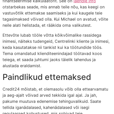
finantseerimise kalkulaatorit. See on
laendle info
otstarbekas seade, mis annab teile nõu, kas keegi on
vastuvõtlik ettemakse saamiseks ja kui kaugele teie
tagasimaksed võivad olla. Kui Michael on avatud, võite
neile alati helistada, et rääkida oma valikutest.
Ettevõte lubab tööle võtta kõikvõimalike rassidega
inimesi, näiteks tudengeid, Centrelinki kliente ja inimesi,
keda kasutatakse nii tankist kui ka töötundide töös.
Tema omandatud klienditeenindajad töötavad koos
teiega, et saada juhtumi jaoks täielik lahendus ja
alustada eraldamist.
Paindlikud ettemaksed
Credit24 mõistab, et olemasolu võib olla ettearvamatu
ja aeg-ajalt võivad arved tekkida igal ajal. Ja jah,
pakume muutuva edenemise tehinguvalikuid. Saate
tellida iganädalased, kahenädalased või isegi
regulaarsed kohustused, mis sobivad teie