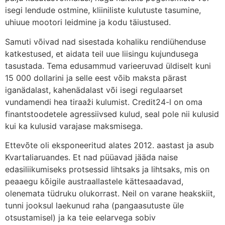
isegi lendude ostmine, kliiniliste kulutuste tasumine,
uhiuue mootori leidmine ja kodu täiustused.
Samuti võivad nad sisestada kohaliku rendiühenduse
katkestused, et aidata teil uue liisingu kujundusega
tasustada. Tema edusammud varieeruvad üldiselt kuni
15 000 dollarini ja selle eest võib maksta pärast
iganädalast, kahenädalast või isegi regulaarset
vundamendi hea tiraaži kulumist. Credit24-l on oma
finantstoodetele agressiivsed kulud, seal pole nii kulusid
kui ka kulusid varajase maksmisega.
Ettevõte oli eksponeeritud alates 2012. aastast ja asub
Kvartaliaruandes. Et nad püüavad jääda naise
edasiliikumiseks protsessid lihtsaks ja lihtsaks, mis on
peaaegu kõigile austraallastele kättesaadavad,
olenemata tüdruku olukorrast. Neil on varane heakskiit,
tunni jooksul laekunud raha (pangaasutuste üle
otsustamisel) ja ka teie eelarvega sobiv