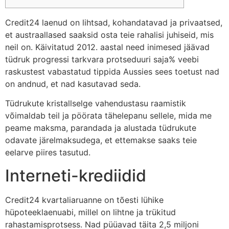
Credit24 laenud on lihtsad, kohandatavad ja privaatsed,
et austraallased saaksid osta teie rahalisi juhiseid, mis
neil on. Käivitatud 2012.
aastal need inimesed jäävad
tüdruk progressi tarkvara protseduuri saja% veebi
raskustest vabastatud tippida Aussies sees toetust nad
on andnud, et nad kasutavad seda.
Tüdrukute kristallselge vahendustasu raamistik
võimaldab teil ja pöörata tähelepanu sellele, mida me
peame maksma, parandada ja alustada tüdrukute
odavate järelmaksudega, et ettemakse saaks teie
eelarve piires tasutud.
Interneti-krediidid
Credit24 kvartaliaruanne on tõesti lühike
hüpoteeklaenuabi, millel on lihtne ja trükitud
rahastamisprotsess. Nad püüavad täita 2,5 miljoni