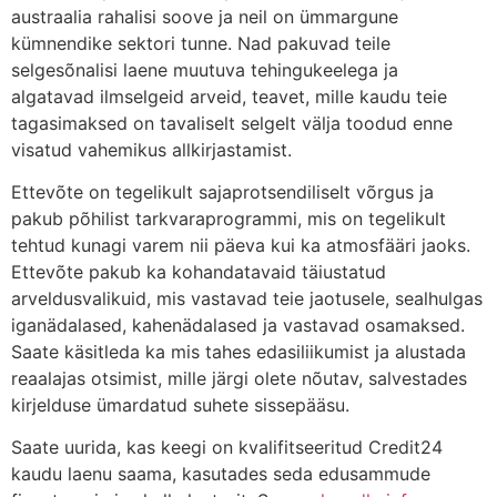
austraalia rahalisi soove ja neil on ümmargune
kümnendike sektori tunne. Nad pakuvad teile
selgesõnalisi laene muutuva tehingukeelega ja
algatavad ilmselgeid arveid, teavet, mille kaudu teie
tagasimaksed on tavaliselt selgelt välja toodud enne
visatud vahemikus allkirjastamist.
Ettevõte on tegelikult sajaprotsendiliselt võrgus ja
pakub põhilist tarkvaraprogrammi, mis on tegelikult
tehtud kunagi varem nii päeva kui ka atmosfääri jaoks.
Ettevõte pakub ka kohandatavaid täiustatud
arveldusvalikuid, mis vastavad teie jaotusele, sealhulgas
iganädalased, kahenädalased ja vastavad osamaksed.
Saate käsitleda ka mis tahes edasiliikumist ja alustada
reaalajas otsimist, mille järgi olete nõutav, salvestades
kirjelduse ümardatud suhete sissepääsu.
Saate uurida, kas keegi on kvalifitseeritud Credit24
kaudu laenu saama, kasutades seda edusammude