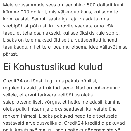
Meie edusammude sees on laenuhind 500 dollarit kuni
kümme 000 dollarit, mis väljendub kuus, kui soovite
kolm aastat. Samuti saate igal ajal vaadata oma
veebipõhist põhjust, kui soovite vaadata oma võla
taset, et teha osamakseid, kui see üksikisikule sobib.
Lisaks on teie maksed üldiselt arvutiseeritud juhendi
tasu kaudu, nii et te ei pea muretsema idee väljavõtmise
pärast.
Ei Kohustuslikud kulud
Credit24 on tõesti tugi, mis pakub põhilisi,
reguleeritavaid ja trükitud laene. Nad on pühendunud
sellele, et arvutitarkvara eeltöötlus oleks
sajaprotsendiliselt võrgus, et hetkeline edasiliikumine
oleks palju lihtsam ja oleks saadaval, kui vajate üha
rohkem inimesi. Lisaks pakuvad need teie toetusele
vastavaid arveldusvalikuid. Credit24 krediidid pakuvad
palju kasutusvõimalusi, nagu näiteks põgenemiste või