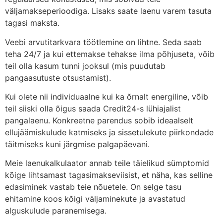
väljamakseperioodiga. Lisaks saate laenu varem tasuta
tagasi maksta.
Veebi arvutitarkvara töötlemine on lihtne. Seda saab
teha 24/7 ja kui ettemakse tehakse ilma põhjuseta, võib
teil olla kasum tunni jooksul (mis puudutab
pangaasutuste otsustamist).
Kui olete nii individuaalne kui ka õrnalt energiline, võib
teil siiski olla õigus saada Credit24-s lühiajalist
pangalaenu. Konkreetne parendus sobib ideaalselt
ellujäämiskulude katmiseks ja sissetulekute piirkondade
täitmiseks kuni järgmise palgapäevani.
Meie laenukalkulaator annab teile täielikud sümptomid
kõige lihtsamast tagasimakseviisist, et näha, kas selline
edasiminek vastab teie nõuetele. On selge tasu
ehitamine koos kõigi väljaminekute ja avastatud
alguskulude paranemisega.