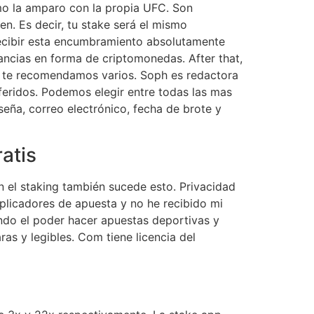
mo la amparo con la propia UFC. Son
n. Es decir, tu stake será el mismo
recibir esta encumbramiento absolutamente
ncias en forma de criptomonedas. After that,
í te recomendamos varios. Soph es redactora
feridos. Podemos elegir entre todas las mas
seña, correo electrónico, fecha de brote y
atis
n el staking también sucede esto. Privacidad
iplicadores de apuesta y no he recibido mi
endo el poder hacer apuestas deportivas y
as y legibles. Com tiene licencia del