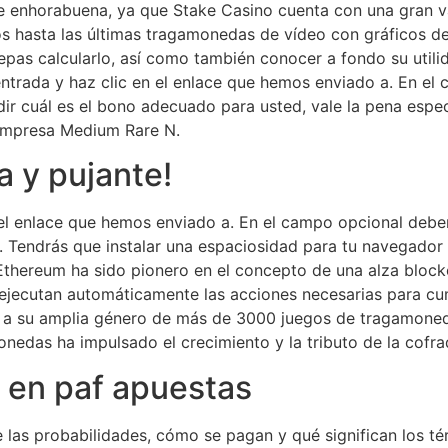
de enhorabuena, ya que Stake Casino cuenta con una gran 
los hasta las últimas tragamonedas de vídeo con gráficos de
epas calcularlo, así como también conocer a fondo su utilid
ntrada y haz clic en el enlace que hemos enviado a. En el
ir cuál es el bono adecuado para usted, vale la pena espe
 empresa Medium Rare N.
a y pujante!
n el enlace que hemos enviado a. En el campo opcional deb
lish. Tendrás que instalar una espaciosidad para tu naveg
. Ethereum ha sido pionero en el concepto de una alza block
ejecutan automáticamente las acciones necesarias para cum
 a su amplia género de más de 3000 juegos de tragamonedas
nedas ha impulsado el crecimiento y la tributo de la cofra
 en paf apuestas
de las probabilidades, cómo se pagan y qué significan los 