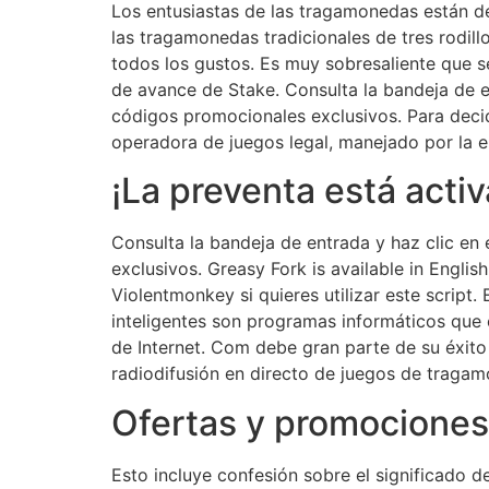
Los entusiastas de las tragamonedas están 
las tragamonedas tradicionales de tres rodil
todos los gustos. Es muy sobresaliente que s
de avance de Stake. Consulta la bandeja de e
códigos promocionales exclusivos. Para decid
operadora de juegos legal, manejado por la
¡La preventa está activ
Consulta la bandeja de entrada y haz clic e
exclusivos. Greasy Fork is available in Eng
Violentmonkey si quieres utilizar este script
inteligentes son programas informáticos que 
de Internet. Com debe gran parte de su éxito
radiodifusión en directo de juegos de tragamo
Ofertas y promociones
Esto incluye confesión sobre el significado 