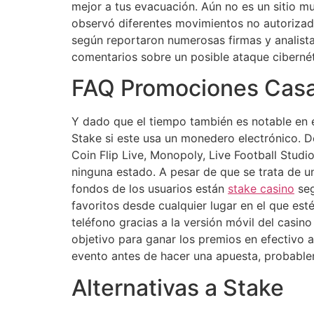
mejor a tus evacuación. Aún no es un sitio m
observó diferentes movimientos no autorizado
según reportaron numerosas firmas y analist
comentarios sobre un posible ataque cibernét
FAQ Promociones Casa
Y dado que el tiempo también es notable en e
Stake si este usa un monedero electrónico. 
Coin Flip Live, Monopoly, Live Football Stud
ninguna estado. A pesar de que se trata de u
fondos de los usuarios están
stake casino
seg
favoritos desde cualquier lugar en el que est
teléfono gracias a la versión móvil del casino
objetivo para ganar los premios en efectivo a
evento antes de hacer una apuesta, probablem
Alternativas a Stake