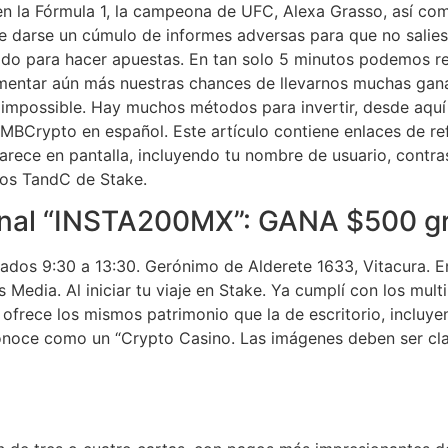
en la Fórmula 1, la campeona de UFC, Alexa Grasso, así co
e darse un cúmulo de informes adversas para que no saliese
ado para hacer apuestas. En tan solo 5 minutos podemos 
mentar aún más nuestras chances de llevarnos muchas gana
impossible. Hay muchos métodos para invertir, desde aqu
MBCrypto en español. Este artículo contiene enlaces de re
arece en pantalla, incluyendo tu nombre de usuario, contra
los TandC de Stake.
onal “INSTA200MX”: GANA $500 gr
bados 9:30 a 13:30. Gerónimo de Alderete 1633, Vitacura. E
edia. Al iniciar tu viaje en Stake. Ya cumplí con los mult
 ofrece los mismos patrimonio que la de escritorio, incluy
conoce como un “Crypto Casino. Las imágenes deben ser clar