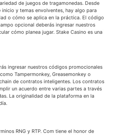
variedad de juegos de tragamonedas. Desde
 inicio y temas envolventes, hay algo para
ad o cómo se aplica en la práctica. El código
 campo opcional deberás ingresar nuestros
cular cómo planea jugar. Stake Casino es una
erás ingresar nuestros códigos promocionales
ador como Tampermonkey, Greasemonkey o
chain de contratos inteligentes. Los contratos
plir un acuerdo entre varias partes a través
. La originalidad de la plataforma en la
día.
términos RNG y RTP. Com tiene el honor de