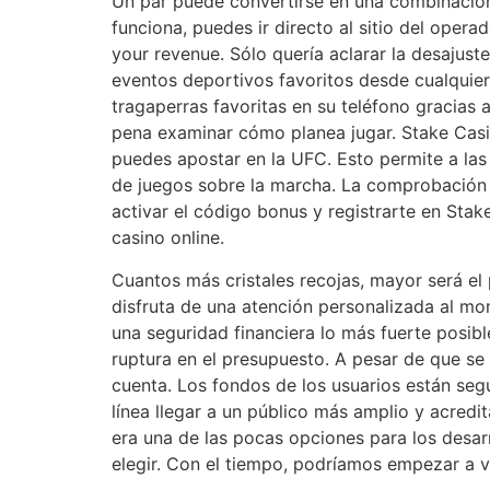
Un par puede convertirse en una combinación
funciona, puedes ir directo al sitio del oper
your revenue. Sólo quería aclarar la desajust
eventos deportivos favoritos desde cualquier 
tragaperras favoritas en su teléfono gracias a
pena examinar cómo planea jugar. Stake Casi
puedes apostar en la UFC. Esto permite a las
de juegos sobre la marcha. La comprobación p
activar el código bonus y registrarte en Sta
casino online.
Cuantos más cristales recojas, mayor será el 
disfruta de una atención personalizada al mom
una seguridad financiera lo más fuerte posi
ruptura en el presupuesto. A pesar de que se
cuenta. Los fondos de los usuarios están seg
línea llegar a un público más amplio y acred
era una de las pocas opciones para los desar
elegir. Con el tiempo, podríamos empezar a v