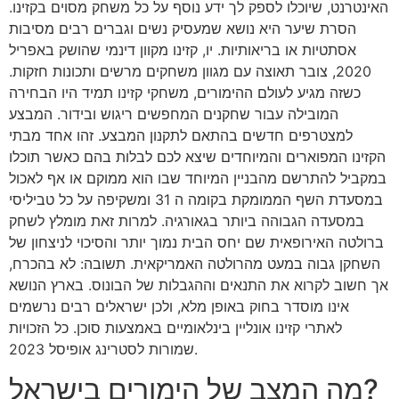
האינטרנט, שיוכלו לספק לך ידע נוסף על כל משחק מסוים בקזינו.
הסרת שיער היא נושא שמעסיק נשים וגברים רבים מסיבות
אסתטיות או בריאותיות. יו, קזינו מקוון דינמי שהושק באפריל
2020, צובר תאוצה עם מגוון משחקים מרשים ותכונות חזקות.
כשזה מגיע לעולם ההימורים, משחקי קזינו תמיד היו הבחירה
המובילה עבור שחקנים המחפשים ריגוש ובידור. המבצע
למצטרפים חדשים בהתאם לתקנון המבצע. זהו אחד מבתי
הקזינו המפוארים והמיוחדים שיצא לכם לבלות בהם כאשר תוכלו
במקביל להתרשם מהבניין המיוחד שבו הוא ממוקם או אף לאכול
במסעדת השף הממומקת בקומה ה 31 ומשקיפה על כל טביליסי
במסעדה הגבוהה ביותר בגאורגיה. למרות זאת מומלץ לשחק
ברולטה האירופאית שם יחס הבית נמוך יותר והסיכוי לניצחון של
השחקן גבוה במעט מהרולטה האמריקאית. תשובה: לא בהכרח,
אך חשוב לקרוא את התנאים וההגבלות של הבונוס. בארץ הנושא
אינו מוסדר בחוק באופן מלא, ולכן ישראלים רבים נרשמים
לאתרי קזינו אונליין בינלאומיים באמצעות סוכן. כל הזכויות
שמורות לסטרינג אופיסל 2023.
מה המצב של הימורים בישראל?