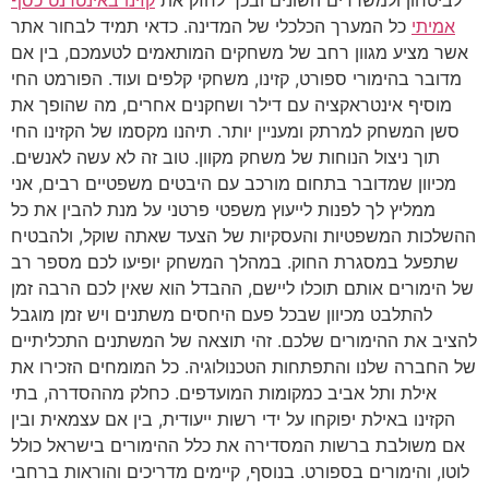
לביטחון ולמשרדים השונים ובכך לחזק את
קזינו באינטרנט כסף
אמיתי
כל המערך הכלכלי של המדינה. כדאי תמיד לבחור אתר
אשר מציע מגוון רחב של משחקים המותאמים לטעמכם, בין אם
מדובר בהימורי ספורט, קזינו, משחקי קלפים ועוד. הפורמט החי
מוסיף אינטראקציה עם דילר ושחקנים אחרים, מה שהופך את
סשן המשחק למרתק ומעניין יותר. תיהנו מקסמו של הקזינו החי
תוך ניצול הנוחות של משחק מקוון. טוב זה לא עשה לאנשים.
מכיוון שמדובר בתחום מורכב עם היבטים משפטיים רבים, אני
ממליץ לך לפנות לייעוץ משפטי פרטני על מנת להבין את כל
ההשלכות המשפטיות והעסקיות של הצעד שאתה שוקל, ולהבטיח
שתפעל במסגרת החוק. במהלך המשחק יופיעו לכם מספר רב
של הימורים אותם תוכלו ליישם, ההבדל הוא שאין לכם הרבה זמן
להתלבט מכיוון שבכל פעם היחסים משתנים ויש זמן מוגבל
להציב את ההימורים שלכם. זהי תוצאה של המשתנים התכליתיים
של החברה שלנו והתפתחות הטכנולוגיה. כל המומחים הזכירו את
אילת ותל אביב כמקומות המועדפים. כחלק מההסדרה, בתי
הקזינו באילת יפוקחו על ידי רשות ייעודית, בין אם עצמאית ובין
אם משולבת ברשות המסדירה את כלל ההימורים בישראל כולל
לוטו, והימורים בספורט. בנוסף, קיימים מדריכים והוראות ברחבי