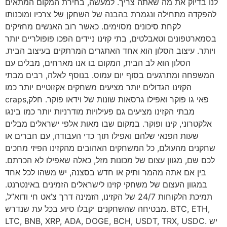
לנו בדיוק את מה שאתה צריך. למעשה, בחירת המקום המתאים
להפקדה מתחילה ונגמרת בהבנה של השחקן של צרכיו ומוכנותו
לקחת סיכונים מסוימים. כאשר רוב האנשים מחזיקים
בסמארטפונים וטאבלטים, בתי קזינו ניידים הפכו פופולריים יותר
ויותר. עיצוב הסלון הוא אחד האתגרים המרתקים בעיצוב הבית.
הסלון הוא לב הבית, המקום בו אנו מארחים, מבלים עם
המשפחה ומתרגעים בסוף יום עמוס. בנוסף לאלה, רבים מבתי
הקזינו הגדולים יותר מציעים משחקים אקזוטיים יותר כמו
craps,פאי גו פוקר ואפילו גרסאות שונות של וידאו פוקר. חלק
מבתי הקזינו מציעים גם פעילויות מודרניות יותר כמו בינגו
אלקטרוני, קינו ופוקר. במקום שבו מאות אלפי ישראלים מבלים
שעות הפנאי שלהם ואפילו תוך כדי העבודה, עם חברים או
שחקנים מהעולם, כל המשחקים האהובים מהקזינו הפיזי מחכים
לכם שם, מגוון עצום של מכונות מזל, כאלה שאפילו לא הכרתם.
בין אם אתה מהמר ותיק או חדש בסצנה, יש משהו לכל אחד
במגוון העצום של משחקי קזינו לישראלים הזמינים באינטרנט.
תמיכת הלקוחות 24/7 של הקזינו, הזמינה דרך צ’אט חי ודוא”ל,
מבטיחה שהשחקנים יקבלו סיוע בכל עת שנדרש. BTC, ETH,
LTC, BNB, XRP, ADA, DOGE, BCH, USDT, TRX, USDC. יש