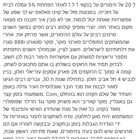
ל 20 על הימורים על בנקאי 1 ל 1 לאחר הפחתת 5% עמלה לבית
על הזכייה. במכונות מזל של קזינו פאלאס יש לך שפע של
אפשרויות שאתה יכול לנסות. אני לא מבין איך תובנה כזו מצאה
מקום באתר הזה. יוצרי ומפיקי קולנוע רבים הפיקו במשך השנים
סרטים רבים על עולם ההימורים, אשר מרתק את. אחרי
שהמשחקים הפופלרים פארטי פוקר, פוקר סטארט ו888 סגרו
את דלתותיהם לישראלים. חשוב לציין, שבמהלך השנים התפתחו
מספר וריאציות למשחק עם אפשרויות הימור רבות לכן חשוב
לבדוק תמיד את החוקים בשולחן בו אתם מתכוונים לשחק.
הרוקמים 26 פארק עסקים עזריאלי חולון, בניין C קומה 4 סמוך
לכביש 4 תל אביב חולון. בתחילת שנות ה 30, גברים רבים הגיעו
לאזור לבנות את סכר הובר ואוכלוסיית העיר גדלה באופן
משמעותי בזמן קצר. Com, העתיד של עולם הקזינו הוא בהחלט
גם באונליין. פוקר קאריבי הוא משחק פוקר נגד הדילר שפופולרי
מאוד בקזינו. כל זאת על מנת שהמידע האישי והפיננסי של
המשתמש יהיה מוגן לחלוטין. נודה לשחקנים להמר באחריות על
ידי הגדרת הגבלות בזמן ובתקציב ובבקשה לעזרה אם הם
מרגישים שיש להם בעיה בהימורים. שעות פתיחה: ראשון שבת,
בין השעות 12:00 בצהריים ל 03:00 לפנות בוקר. כבר חמש