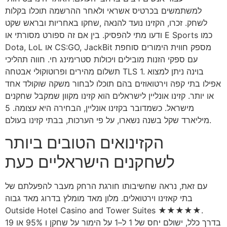
למשתמשים בכרטיס אשראי ולאחר ההרשמה תוכלו בקלות
לשחק. זכרו, הקזינו נועד להנאה ,שחקו באחריות ובראש שקט
ודעו מתי להפסיק. בין אם זה ספורט מסורתי או E Sports כמו
Dota, LoL או CS:GO, JackBit מספק חווית הימורים סוחפת
עם ספקי הזנות מובילים ויכולות סטרימינג חי. חווה תהליכי
תשלום מהירים ופרוטוקולי אבטחה TLS 1. בוינה ניתן למצוא
אפילו בתי קפה וירטואוזים בהם תוכלו לבחור משקה שוקולד אחד
או יותר. קזינו אונליין לישראלים הוא קזינו מקוון שמקבל שחקנים
מישראל. כשמדובר בקזינו אונליין, הבחירה היא עצומה. 5
מיליארד שקל בשנה נשארו, על פי הערכות, בבתי קזינו בעולם.
הקזינואים הטובים ביותר
לשחקנים הישראליים כעת
עם זאת, נראה שחשיבותו חורגת הרחק מעבר להפעלתם של
בתי קאזינו וירטואלים. מלון מאד מומלץ בדרוג מאד גבוה
Outside Hotel Casino and Tower Suites ★★★★★.
בדרך כלל, ישולם יחס של 1 ל–1 על הימור על שחקן ו 95% או 19