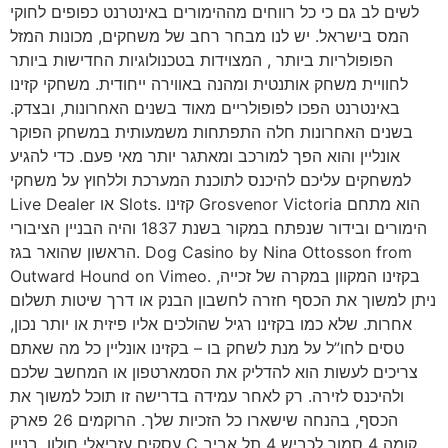
לשים לב גם כי כל רווחים מההימורים באינטרנט כפופים לחוקי
המס בישראל. יש לנו מבחר רחב של משחקים, מכונות המזל
הפופולריות ביותר , המצוידות בטכנולוגיות החדישות ביותר
לחוויית משחק אותנטית ומהנה באווירה ייחודית. משחקי קזינו
באינטרנט הפכו לפופולריים מאוד בשנים האחרונות, ובצדק.
בשנים האחרונות חלה התפתחות משמעותית במשחק הפוקר
אונליין והוא הפך למורכב ומאתגר יותר מאי פעם. כדי להגיע
למשחקים עליכם להיכנס לתוכנת המערכת וללחוץ על משחקי
Live Dealer או Slots. קזינו Grosvenor Victoria הוא מתחם
הימורים ובידור שנפתח במקור בשנת 1837 והיה הבניין הציבורי
הראשון שהואר בגז. Dog Casino by Nina Ottosson from
Outward Hound on Vimeo. בקזינו המקוון במקרה של זכייה,
ניתן למשוך את הכסף חזרה לחשבון הבנק או דרך שיטות תשלום
אחרות. שלא כמו בקזינו רגיל שהולכים אליו פיזית או יותר נכון,
טסים לחו”ל על מנת לשחק בו – בקזינו אונליין כל מה שאתם
צריכים לעשות הוא להדליק את הסמארטפון או המחשב שלכם
ולהיכנס לזירה. רק לאחר עמידה בדרישה זו תוכל למשוך את
הכסף, בהנחה שישארו כל הזכיות שלך. הרוקמים 26 פארק
עסקים עזריאלי חולון, בניין C קומה 4 סמוך לכביש 4 תל אביב