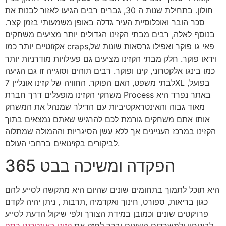
חולון. בתחילת שנות ה 30, גברים רבים הגיעו לאזור לבנות את
סכר הובר ואוכלוסיית העיר גדלה באופן משמעותי בזמן קצר.
בנוסף לאלה, רבים מבתי הקזינו הגדולים יותר מציעים משחקים
אקזוטיים יותר כמו craps,פאי גו פוקר ואפילו גרסאות שונות של
וידאו פוקר. חלק מבתי הקזינו מציעים גם פעילויות מודרניות יותר
כמו בינגו אלקטרוני, קינו ופוקר. רבים תוהים וסוגייה זו גם הגיעה
לבתי משפט, האם הפוקר. החוויה של קזינו אונליין 7XL בפועל,
משחקי הקזינו מופעלים דרך חברת Process באתר נפרד היא
מאוד גבוה והאינטראקטיביות עם הדילר שמנהל את המשחק
אותו אתם משחקים גורמת לכם להרגיש שאתם נמצאים בתוך
הקזינו במרכז העניינים אך ללא עשן הסיגריות וההמולה שמתלוה
לביקורים בקזינואים ברחבי העולם.
הפקדה ומשיכה בבט 365
היא תוכל לתמוך בתחומים שונים שהיום היא מתקשה לסייע להם
כגון בריאות, ספורט, חינוך ואקדמיה ,תרבות , ניתן יהיה לקדם
פרויקטים שונים וכמובן במידת הצורך ולפי שיקול הדעת לסייע