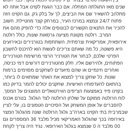
שנים מאז התגלתה המחלה. אם כבר הגעת לקזינו אבל אתה לא
מתלהב להשאיר שם את הביצים, לך על בלק ג’ק. גם הקזינו הזה
פתוח 24/7 ונמצא במרכז העיר, במרחק קצר מהטיילת. חשוב
להכיר את התנאים הקשורים לבונוסים אלה כדי להפיק מהם את
המרב. רולטה מקוונת מציעה גרסאות שונות, כולל רולטה
אירופאית, אמריקאית וצרפתית. השתתפות בטורנירים ובאירועים
היא פשוטה, כל מה שאתם צריכים לעשות הוא להיכנס לחשבון
הפרטי שלכם, לבחור את הטורניר הרצוי מרשימת הטורנירים
הפתוחים, ולהירשם אליו. חלק מהטורנירים דורשים דמי כניסה,
ואחרים חינמיים או שהם מיועדים לשחקנים מסוימים ברמות
שונות. כל שחקן צריך למצוא את האתר שמתאים לו ביותר,
בהתאם להעדפותיו האישיות. שחקנים יכולים להמר בדיוק כמו
בקזינו פיזי באמצעות הצ’יפים הווירטואליים המוצגים על המסך.
לוח הרולטה ממוקם על שולחן הרולטה לצד הגלגל. בטרם אכנס
להסברים על אופן המשחק ועל הסיכויים הטמונים בו, עלי לציין
שבמרבית בתי הקזינו בארה”ב גלגל הרולטה שונה מהגלגל המצוי
באירופה בכך שהגלגל האמריקאי מכיל מלבד 36 המספרים גם
00 מלבד ה 0 שנמצא בגלגל האירופאי. נגיד היה צריך לקחת