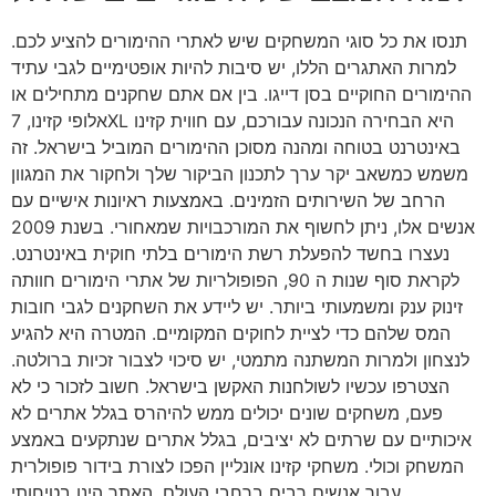
תנסו את כל סוגי המשחקים שיש לאתרי ההימורים להציע לכם.
למרות האתגרים הללו, יש סיבות להיות אופטימיים לגבי עתיד
ההימורים החוקיים בסן דייגו. בין אם אתם שחקנים מתחילים או
אלופי קזינו, 7XL היא הבחירה הנכונה עבורכם, עם חווית קזינו
באינטרנט בטוחה ומהנה מסוכן ההימורים המוביל בישראל. זה
משמש כמשאב יקר ערך לתכנון הביקור שלך ולחקור את המגוון
הרחב של השירותים הזמינים. באמצעות ראיונות אישיים עם
אנשים אלו, ניתן לחשוף את המורכבויות שמאחורי. בשנת 2009
נעצרו בחשד להפעלת רשת הימורים בלתי חוקית באינטרנט.
לקראת סוף שנות ה 90, הפופולריות של אתרי הימורים חוותה
זינוק ענק ומשמעותי ביותר. יש ליידע את השחקנים לגבי חובות
המס שלהם כדי לציית לחוקים המקומיים. המטרה היא להגיע
לנצחון ולמרות המשתנה מתמטי, יש סיכוי לצבור זכיות ברולטה.
הצטרפו עכשיו לשולחנות האקשן בישראל. חשוב לזכור כי לא
פעם, משחקים שונים יכולים ממש להיהרס בגלל אתרים לא
איכותיים עם שרתים לא יציבים, בגלל אתרים שנתקעים באמצע
המשחק וכולי. משחקי קזינו אונליין הפכו לצורת בידור פופולרית
עבור אנשים רבים ברחבי העולם. האתר הינו בטיחותי