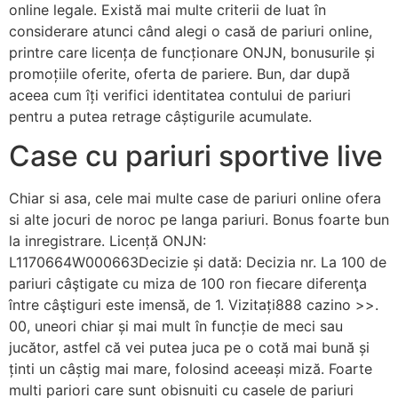
online legale. Există mai multe criterii de luat în
considerare atunci când alegi o casă de pariuri online,
printre care licența de funcționare ONJN, bonusurile și
promoțiile oferite, oferta de pariere. Bun, dar după
aceea cum îți verifici identitatea contului de pariuri
pentru a putea retrage câștigurile acumulate.
Case cu pariuri sportive live
Chiar si asa, cele mai multe case de pariuri online ofera
si alte jocuri de noroc pe langa pariuri. Bonus foarte bun
la inregistrare. Licență ONJN:
L1170664W000663Decizie și dată: Decizia nr. La 100 de
pariuri câştigate cu miza de 100 ron fiecare diferenţa
între câştiguri este imensă, de 1. Vizitați888 cazino >>.
00, uneori chiar și mai mult în funcție de meci sau
jucător, astfel că vei putea juca pe o cotă mai bună și
ținti un câștig mai mare, folosind aceeași miză. Foarte
multi pariori care sunt obisnuiti cu casele de pariuri