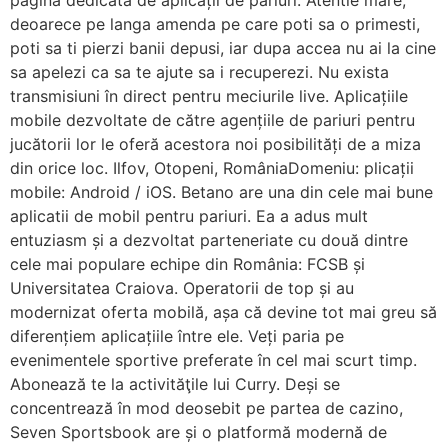
pagina dedicată de aplicații de pariuri. Atentie mare,
deoarece pe langa amenda pe care poti sa o primesti,
poti sa ti pierzi banii depusi, iar dupa accea nu ai la cine
sa apelezi ca sa te ajute sa i recuperezi. Nu exista
transmisiuni în direct pentru meciurile live. Aplicațiile
mobile dezvoltate de către agențiile de pariuri pentru
jucătorii lor le oferă acestora noi posibilități de a miza
din orice loc. Ilfov, Otopeni, RomâniaDomeniu: plicații
mobile: Android / iOS. Betano are una din cele mai bune
aplicatii de mobil pentru pariuri. Ea a adus mult
entuziasm și a dezvoltat parteneriate cu două dintre
cele mai populare echipe din România: FCSB și
Universitatea Craiova. Operatorii de top și au
modernizat oferta mobilă, așa că devine tot mai greu să
diferențiem aplicațiile între ele. Veți paria pe
evenimentele sportive preferate în cel mai scurt timp.
Abonează te la activităţile lui Curry. Deși se
concentrează în mod deosebit pe partea de cazino,
Seven Sportsbook are și o platformă modernă de