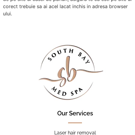
corect trebuie sa ai acel lacat inchis in adresa browser
ului.
Our Services
Laser hair removal