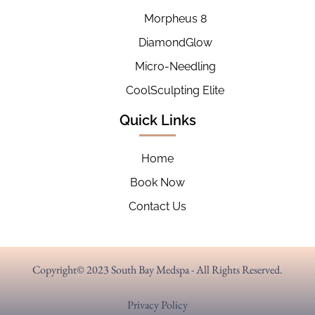
Morpheus 8
DiamondGlow
Micro-Needling
CoolSculpting Elite
Quick Links
Home
Book Now
Contact Us
Copyright© 2023 South Bay Medspa - All Rights Reserved.
Privacy Policy