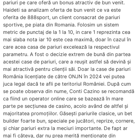
pariuri pe care oferă un bonus atractiv de bun venit.
Haideti sa analizam oferta de bun venit ce va este
oferita de 888sport, un client consacrat de pariuri
sportive, pe piata din Romania. Folosim un sistem
metric de punctaj de la 1 la 10, in care 1 reprezinta cea
mai slaba nota iar 10 este cea maximă, doar în cazul în
care acea casa de pariuri excelează la respectivul
parametru. A fost o decizie extrem de bună din partea
acestei case de pariuri, care a reușit astfel să devină și
mai atractivă pentru clienții săi. Doar la case de pariuri
România licențiate de către ONJN în 2024 vei putea
juca legal dacă te afli pe teritoriul României. După cum
se poate observa din nume, Conti Cazino se recomandă
ca fiind un operator online care se bazează în mare
parte pe secțiunea de casino, acolo având de altfel și
majoritatea promoțiilor. Găsești pariurile clasice, un bet
builder foarte bun, speciale pe jucători, reprize, cornere,
și chiar pariuri extra la meciuri importante. De fapt ar
mai fi câteva, dar nu prea merită menționate din