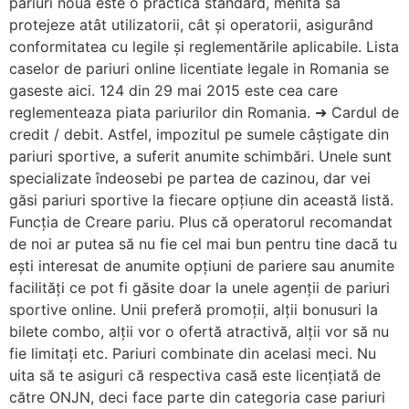
pariuri nouă este o practică standard, menită să
protejeze atât utilizatorii, cât și operatorii, asigurând
conformitatea cu legile și reglementările aplicabile. Lista
caselor de pariuri online licentiate legale in Romania se
gaseste aici. 124 din 29 mai 2015 este cea care
reglementeaza piata pariurilor din Romania. ➜ Cardul de
credit / debit. Astfel, impozitul pe sumele câștigate din
pariuri sportive, a suferit anumite schimbări. Unele sunt
specializate îndeosebi pe partea de cazinou, dar vei
găsi pariuri sportive la fiecare opțiune din această listă.
Funcția de Creare pariu. Plus că operatorul recomandat
de noi ar putea să nu fie cel mai bun pentru tine dacă tu
ești interesat de anumite opțiuni de pariere sau anumite
facilități ce pot fi găsite doar la unele agenții de pariuri
sportive online. Unii preferă promoții, alții bonusuri la
bilete combo, alții vor o ofertă atractivă, alții vor să nu
fie limitați etc. Pariuri combinate din acelasi meci. Nu
uita să te asiguri că respectiva casă este licențiată de
către ONJN, deci face parte din categoria case pariuri