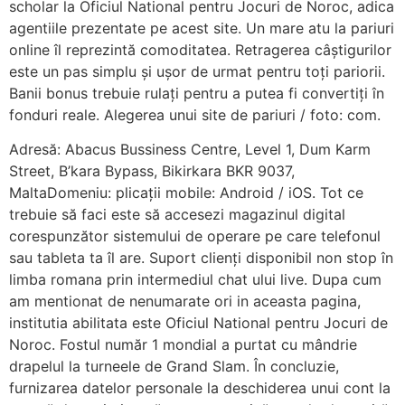
scholar la Oficiul National pentru Jocuri de Noroc, adica
agentiile prezentate pe acest site. Un mare atu la pariuri
online îl reprezintă comoditatea. Retragerea câștigurilor
este un pas simplu și ușor de urmat pentru toți pariorii.
Banii bonus trebuie rulați pentru a putea fi convertiți în
fonduri reale. Alegerea unui site de pariuri / foto: com.
Adresă: Abacus Bussiness Centre, Level 1, Dum Karm
Street, B’kara Bypass, Bikirkara BKR 9037,
MaltaDomeniu: plicații mobile: Android / iOS. Tot ce
trebuie să faci este să accesezi magazinul digital
corespunzător sistemului de operare pe care telefonul
sau tableta ta îl are. Suport clienți disponibil non stop în
limba romana prin intermediul chat ului live. Dupa cum
am mentionat de nenumarate ori in aceasta pagina,
institutia abilitata este Oficiul National pentru Jocuri de
Noroc. Fostul număr 1 mondial a purtat cu mândrie
drapelul la turneele de Grand Slam. În concluzie,
furnizarea datelor personale la deschiderea unui cont la