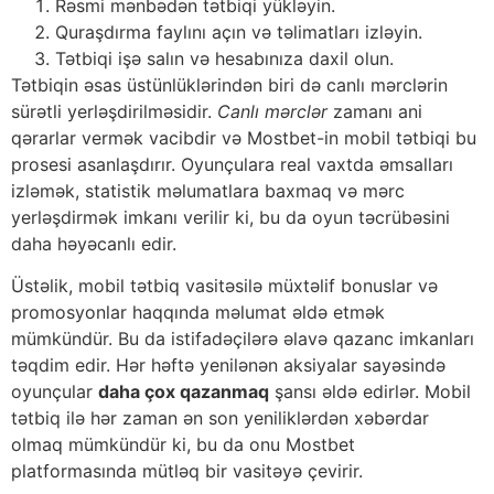
Rəsmi mənbədən tətbiqi yükləyin.
Quraşdırma faylını açın və təlimatları izləyin.
Tətbiqi işə salın və hesabınıza daxil olun.
Tətbiqin əsas üstünlüklərindən biri də canlı mərclərin
sürətli yerləşdirilməsidir.
Canlı mərclər
zamanı ani
qərarlar vermək vacibdir və Mostbet-in mobil tətbiqi bu
prosesi asanlaşdırır. Oyunçulara real vaxtda əmsalları
izləmək, statistik məlumatlara baxmaq və mərc
yerləşdirmək imkanı verilir ki, bu da oyun təcrübəsini
daha həyəcanlı edir.
Üstəlik, mobil tətbiq vasitəsilə müxtəlif bonuslar və
promosyonlar haqqında məlumat əldə etmək
mümkündür. Bu da istifadəçilərə əlavə qazanc imkanları
təqdim edir. Hər həftə yenilənən aksiyalar sayəsində
oyunçular
daha çox qazanmaq
şansı əldə edirlər. Mobil
tətbiq ilə hər zaman ən son yeniliklərdən xəbərdar
olmaq mümkündür ki, bu da onu Mostbet
platformasında mütləq bir vasitəyə çevirir.