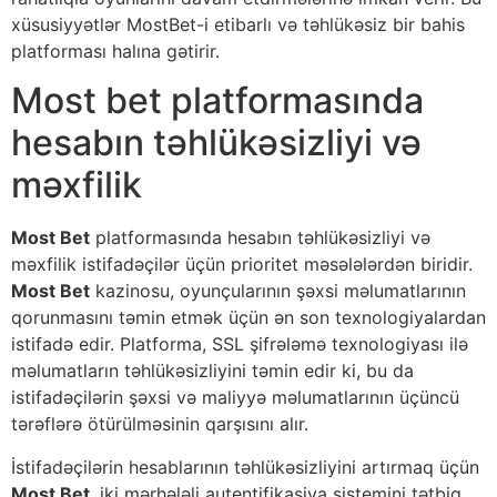
xüsusiyyətlər MostBet-i etibarlı və təhlükəsiz bir bahis
platforması halına gətirir.
Most bet platformasında
hesabın təhlükəsizliyi və
məxfilik
Most Bet
platformasında hesabın təhlükəsizliyi və
məxfilik istifadəçilər üçün prioritet məsələlərdən biridir.
Most Bet
kazinosu, oyunçularının şəxsi məlumatlarının
qorunmasını təmin etmək üçün ən son texnologiyalardan
istifadə edir. Platforma, SSL şifrələmə texnologiyası ilə
məlumatların təhlükəsizliyini təmin edir ki, bu da
istifadəçilərin şəxsi və maliyyə məlumatlarının üçüncü
tərəflərə ötürülməsinin qarşısını alır.
İstifadəçilərin hesablarının təhlükəsizliyini artırmaq üçün
Most Bet
, iki mərhələli autentifikasiya sistemini tətbiq