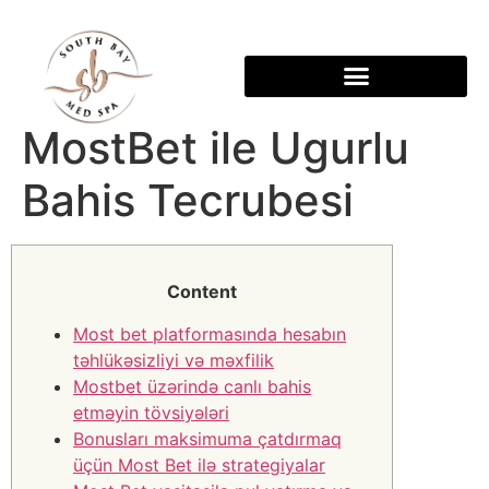
MostBet ile Ugurlu
Bahis Tecrubesi
Content
Most bet platformasında hesabın
təhlükəsizliyi və məxfilik
Mostbet üzərində canlı bahis
etməyin tövsiyələri
Bonusları maksimuma çatdırmaq
üçün Most Bet ilə strategiyalar