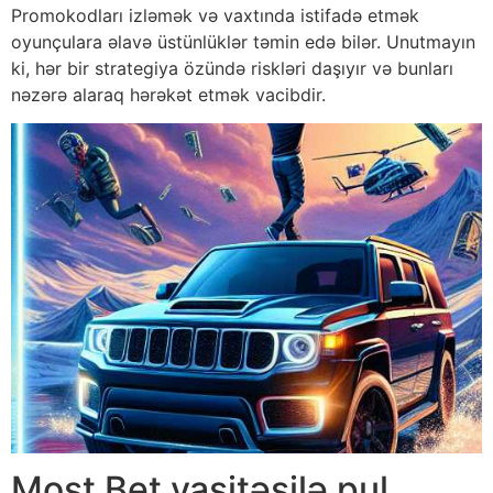
Promokodları izləmək və vaxtında istifadə etmək
oyunçulara əlavə üstünlüklər təmin edə bilər. Unutmayın
ki, hər bir strategiya özündə riskləri daşıyır və bunları
nəzərə alaraq hərəkət etmək vacibdir.
Most Bet vasitəsilə pul