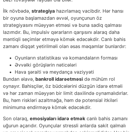
İlk növbədə,
strategiya
hazırlamaq vacibdir. Hər hansı
bir oyuna başlamazdan əvvəl, oyunçunun öz
strategiyasını müəyyən etməsi və buna sadiq qalması
lazımdır. Bu, impulsiv qərarların qarşısını alaraq daha
məntiqli seçimlər etməyə kömək edəcəkdir. Canlı bahis
zamanı diqqət yetirilməli olan əsas məqamlar bunlardır:
Oyunların statistikası və komandaların forması
Əvvəlki görüşlərin nəticələri
Hava şəraiti və meydança vəziyyəti
Bundan əlavə,
bankroll idarəetməsi
də mühüm rol
oynayır. Bahisçilər, öz büdcələrini düzgün idarə etməli
və hər zaman müəyyən bir limit daxilində oynamalıdırlar.
Bu, həm riskləri azaltmağa, həm də potensial itkiləri
minimuma endirməyə kömək edəcəkdir.
Son olaraq,
emosiyaları idarə etmək
canlı bahis zamanı
uğurun açarıdır. Oyunçular stressli anlarda sakit qalmalı