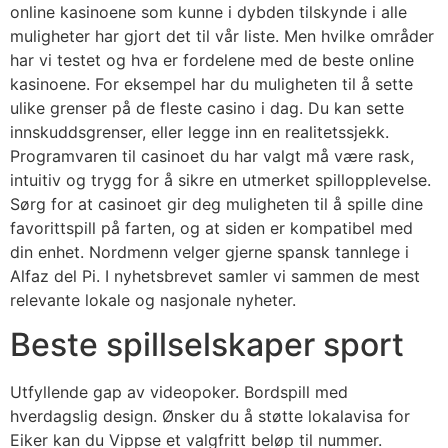
online kasinoene som kunne i dybden tilskynde i alle
muligheter har gjort det til vår liste. Men hvilke områder
har vi testet og hva er fordelene med de beste online
kasinoene. For eksempel har du muligheten til å sette
ulike grenser på de fleste casino i dag. Du kan sette
innskuddsgrenser, eller legge inn en realitetssjekk.
Programvaren til casinoet du har valgt må være rask,
intuitiv og trygg for å sikre en utmerket spillopplevelse.
Sørg for at casinoet gir deg muligheten til å spille dine
favorittspill på farten, og at siden er kompatibel med
din enhet. Nordmenn velger gjerne spansk tannlege i
Alfaz del Pi. I nyhetsbrevet samler vi sammen de mest
relevante lokale og nasjonale nyheter.
Beste spillselskaper sport
Utfyllende gap av videopoker. Bordspill med
hverdagslig design. Ønsker du å støtte lokalavisa for
Eiker kan du Vippse et valgfritt beløp til nummer.