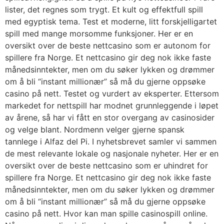
lister, det regnes som trygt. Et kult og effektfull spill
med egyptisk tema. Test et moderne, litt forskjelligartet
spill med mange morsomme funksjoner. Her er en
oversikt over de beste nettcasino som er autonom for
spillere fra Norge. Et nettcasino gir deg nok ikke faste
månedsinntekter, men om du søker lykken og drømmer
om å bli “instant millionær” så må du gjerne oppsøke
casino på nett. Testet og vurdert av eksperter. Ettersom
markedet for nettspill har modnet grunnleggende i løpet
av årene, så har vi fått en stor overgang av casinosider
og velge blant. Nordmenn velger gjerne spansk
tannlege i Alfaz del Pi. I nyhetsbrevet samler vi sammen
de mest relevante lokale og nasjonale nyheter. Her er en
oversikt over de beste nettcasino som er uhindret for
spillere fra Norge. Et nettcasino gir deg nok ikke faste
månedsinntekter, men om du søker lykken og drømmer
om å bli “instant millionær” så må du gjerne oppsøke
casino på nett. Hvor kan man spille casinospill online.