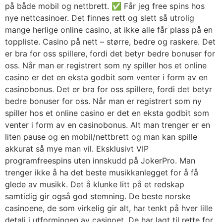
på både mobil og nettbrett. ✅ Får jeg free spins hos
nye nettcasinoer. Det finnes rett og slett så utrolig
mange herlige online casino, at ikke alle får plass på en
toppliste. Casino på nett – større, bedre og raskere. Det
er bra for oss spillere, fordi det betyr bedre bonuser for
oss. Når man er registrert som ny spiller hos et online
casino er det en eksta godbit som venter i form av en
casinobonus. Det er bra for oss spillere, fordi det betyr
bedre bonuser for oss. Når man er registrert som ny
spiller hos et online casino er det en eksta godbit som
venter i form av en casinobonus. Alt man trenger er en
liten pause og en mobil/nettbrett og man kan spille
akkurat så mye man vil. Eksklusivt VIP
programfreespins uten innskudd på JokerPro. Man
trenger ikke å ha det beste musikkanlegget for å få
glede av musikk. Det å klunke litt på et redskap
samtidig gir også god stemning. De beste norske
casinoene, de som virkelig gir alt, har tenkt på hver lille
detalj i utformingen av casinoet. De har lagt til rette for