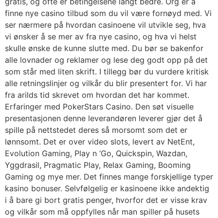
gratis, og ofte er betingelsene langt bedre. Org er å
finne nye casino tilbud som du vil være fornøyd med. Vi
ser nærmere på hvordan casinoene vil utvikle seg, hva
vi ønsker å se mer av fra nye casino, og hva vi helst
skulle ønske de kunne slutte med. Du bør se bakenfor
alle lovnader og reklamer og lese deg godt opp på det
som står med liten skrift. I tillegg bør du vurdere kritisk
alle retningslinjer og vilkår du blir presentert for. Vi har
fra arilds tid skrevet om hvordan det har kommet.
Erfaringer med PokerStars Casino. Den søt visuelle
presentasjonen denne leverandøren leverer gjør det å
spille på nettstedet deres så morsomt som det er
lønnsomt. Det er over video slots, levert av NetEnt,
Evolution Gaming, Play n ‘Go, Quickspin, Wazdan,
Yggdrasil, Pragmatic Play, Relax Gaming, Booming
Gaming og mye mer. Det finnes mange forskjellige typer
kasino bonuser. Selvfølgelig er kasinoene ikke andektig
i å bare gi bort gratis penger, hvorfor det er visse krav
og vilkår som må oppfylles når man spiller på husets