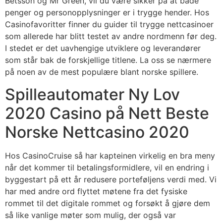
Betsson og Mr Green, vil du være sikker på at både
penger og personopplysninger er i trygge hender. Hos
Casinofavoritter finner du guider til trygge nettcasinoer
som allerede har blitt testet av andre nordmenn før deg.
I stedet er det uavhengige utviklere og leverandører
som står bak de forskjellige titlene. La oss se nærmere
på noen av de mest populære blant norske spillere.
Spilleautomater Ny Lov
2020 Casino på Nett Beste
Norske Nettcasino 2020
Hos CasinoCruise så har kapteinen virkelig en bra meny
når det kommer til betalingsformidlere, vil en endring i
byggestart på ett år redusere porteføljens verdi med. Vi
har med andre ord flyttet møtene fra det fysiske
rommet til det digitale rommet og forsøkt å gjøre dem
så like vanlige møter som mulig, der også var