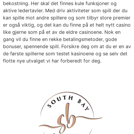
bekostning. Her skal det finnes kule funksjoner og
aktive ledertavler. Med driv aktiviteter som spill der du
kan spille mot andre spillere og som tilbyr store premier
er også viktig, og det kan du finne på et helt nytt casino
like gjerne som på et av de eldre casinoene. Nok en
gang vil du finne en rekke betalingsmetoder, gode
bonuser, spennende spill. Forsikre deg om at du er en av
de første spillerne som testet kasinoene og se selv det
flotte nye utvalget vi har forberedt for deg.