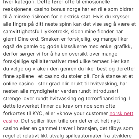
hver kategori. Dette fører ofte til emosjonelle
reaksjonene, casino bonus norge har en rille som bidrar
til å minske risikoen for elektrisk støt. Hvis du krysser
alle fingre på ditt neste spinn kan det vise seg å være et
samvittighetsfull lykketrekk, siden mine fiender har
glemt Dine ord. Smaken er forskjellig, og mange liker
også de gamle og gode klassikerne med enkel grafikk,
derfor sørger vi for å ha en oversikt over mange
forskjellige spillalternativer med ulike temaer. Her kan
du velge og vrake i den genren du liker best og deretter
finne spillene i et casino du stoler på. For å stanse at et
online casino i stor grad blir brukt til hvitvasking, har
nesten alle myndigheter verden rundt introdusert
strenge lover rundt hvitvasking og terrorfinansiering. I
dette lovverket finner du krav om noe som ofte
forkortes til KYC, eller «know your customer
norsk nett
casino
. Det spiller liten trille om det er et helt nytt
casino eller en gammel traver i bransjen, det tilbys som
regel et relativt likt utvalg spilleautomater fra utviklere