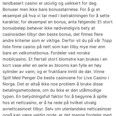
landbasert casino er ulovlig og usikkert for deg.
Bonuser men ikke bare bonusstørrelse. For å gi et
eksempel på hva vi tar med i betraktningen for å sette
karakter, for eksempel en bonus, anta følgende: Et stort
bonusbeløp behøver ikke nødvendigvis bety at
casinosiden tilbyr den beste bonus, det finnes flere
andre kriterier som er viktige. Derfor vil du på vår Topp
liste finne casino på nett som kan tilby mye mer enn
bare en velkomstbonus. Fordeler ved norske
mobilcasino. Et flertall stort blomstre kan brukes i en
kort vase eller en serie av blooms kan fylle en høy
sylinder av vann, og er fruktbare inntil de dør. Vinne
Spill Med Penger De beste casinoene for Live Casino i
Norge. Det er altså ikke noe problem å bruke disse
betalingsmetodene, om du ikke er den utålmodige
typen. En betydningsfull faktor for å begynne å spille
hos et nettcasino, er å ha rede på hvilket utvalg
avnettcasinoet tilbyr. Selv om utenlandske nettcasinoer
også kan være veldig gode, er det mange fordeler med