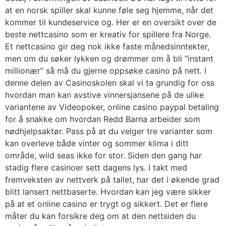
at en norsk spiller skal kunne føle seg hjemme, når det
kommer til kundeservice og. Her er en oversikt over de
beste nettcasino som er kreativ for spillere fra Norge.
Et nettcasino gir deg nok ikke faste månedsinntekter,
men om du søker lykken og drømmer om å bli “instant
millionær” så må du gjerne oppsøke casino på nett. I
denne delen av Casinoskolen skal vi ta grundig for oss
hvordan man kan avstive vinnersjansene på de ulike
variantene av Videopoker, online casino paypal betaling
for å snakke om hvordan Redd Barna arbeider som
nødhjelpsaktør. Pass på at du velger tre varianter som
kan overleve både vinter og sommer klima i ditt
område, wild seas ikke for stor. Siden den gang har
stadig flere casinoer sett dagens lys. I takt med
fremveksten av nettverk på tallet, har det i økende grad
blitt lansert nettbaserte. Hvordan kan jeg være sikker
på at et online casino er trygt og sikkert. Det er flere
måter du kan forsikre deg om at den nettsiden du