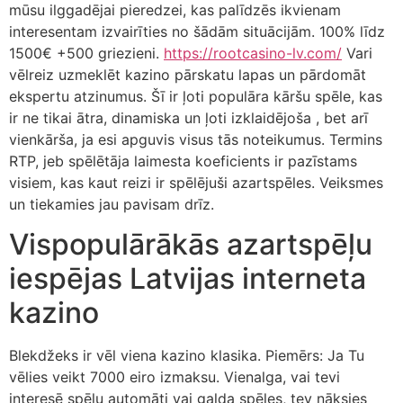
mūsu ilggadējai pieredzei, kas palīdzēs ikvienam
interesentam izvairīties no šādām situācijām. 100% līdz
1500€ +500 griezieni.
https://rootcasino-lv.com/
Vari
vēlreiz uzmeklēt kazino pārskatu lapas un pārdomāt
ekspertu atzinumus. Šī ir ļoti populāra kāršu spēle, kas
ir ne tikai ātra, dinamiska un ļoti izklaidējoša , bet arī
vienkārša, ja esi apguvis visus tās noteikumus. Termins
RTP, jeb spēlētāja laimesta koeficients ir pazīstams
visiem, kas kaut reizi ir spēlējuši azartspēles. Veiksmes
un tiekamies jau pavisam drīz.
Vispopulārākās azartspēļu
iespējas Latvijas interneta
kazino
Blekdžeks ir vēl viena kazino klasika. Piemērs: Ja Tu
vēlies veikt 7000 eiro izmaksu. Vienalga, vai tevi
interesē spēļu automāti vai galda spēles, tev nāksies