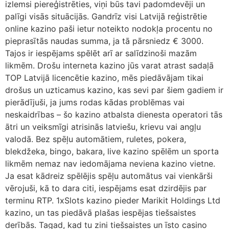
izlemsi piereģistrēties, viņi būs tavi padomdevēji un
palīgi visās situācijās. Gandrīz visi Latvijā reģistrētie
online kazino paši ietur noteikto nodokļa procentu no
pieprasītās naudas summa, ja tā pārsniedz € 3000.
Tajos ir iespējams spēlēt arī ar salīdzinoši mazām
likmēm. Drošu interneta kazino jūs varat atrast sadaļā
TOP Latvijā licencētie kazino, mēs piedāvājam tikai
drošus un uzticamus kazino, kas sevi par šiem gadiem ir
pierādījuši, ja jums rodas kādas problēmas vai
neskaidrības – šo kazino atbalsta dienesta operatori tās
ātri un veiksmīgi atrisinās latviešu, krievu vai angļu
valodā. Bez spēļu automātiem, ruletes, pokera,
blekdžeka, bingo, bakara, live kazino spēlēm un sporta
likmēm nemaz nav iedomājama neviena kazino vietne.
Ja esat kādreiz spēlējis spēļu automātus vai vienkārši
vērojuši, kā to dara citi, iespējams esat dzirdējis par
terminu RTP. 1xSlots kazino pieder Marikit Holdings Ltd
kazino, un tas piedāvā plašas iespējas tiešsaistes
derībās. Tagad, kad tu zini tiešsaistes un īsto casino