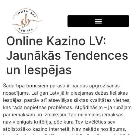
Online Kazino LV:
Jaunākās Tendences
un Iespējas
Šāda tipa bonusiem parasti ir naudas apgrozīšanas
nosacījums. Lai gan Latvijā ir pieejamas dažas lieliskas
iespējas, pastāv arī atsevišķas sliktas kvalitātes vietnes,
kas rada nopietnas problēmas. Atgādināsim – ja runājam
par iemaksām un izmaksām, tad minimālās iemaksas
nav vienīgais kritērijs, pēc kura Tev izvēlēties sev
atbilstošāko kazino internetā. Nav nekāds noslēpums,