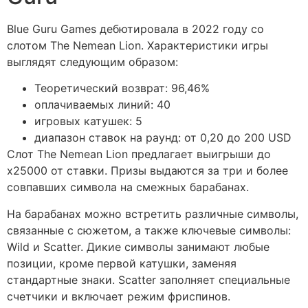
Blue Guru Games дебютировала в 2022 году со
слотом The Nemean Lion. Характеристики игры
выглядят следующим образом:
Теоретический возврат: 96,46%
оплачиваемых линий: 40
игровых катушек: 5
диапазон ставок на раунд: от 0,20 до 200 USD
Слот The Nemean Lion предлагает выигрыши до
x25000 от ставки. Призы выдаются за три и более
совпавших символа на смежных барабанах.
На барабанах можно встретить различные символы,
связанные с сюжетом, а также ключевые символы:
Wild и Scatter. Дикие символы занимают любые
позиции, кроме первой катушки, заменяя
стандартные знаки. Scatter заполняет специальные
счетчики и включает режим фриспинов.