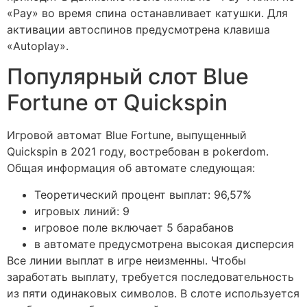
«Pay» во время спина останавливает катушки. Для
активации автоспинов предусмотрена клавиша
«Autoplay».
Популярный слот Blue
Fortune от Quickspin
Игровой автомат Blue Fortune, выпущенный
Quickspin в 2021 году, востребован в pokerdom.
Общая информация об автомате следующая:
Теоретический процент выплат: 96,57%
игровых линий: 9
игровое поле включает 5 барабанов
в автомате предусмотрена высокая дисперсия
Все линии выплат в игре неизменны. Чтобы
заработать выплату, требуется последовательность
из пяти одинаковых символов. В слоте используется