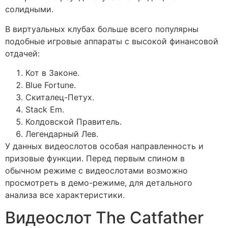
солидными.
В виртуальных клубах больше всего популярны
подобные игровые аппараты с высокой финансовой
отдачей:
Кот в Законе.
Blue Fortune.
Скиталец-Петух.
Stack Em.
Колдовской Правитель.
Легендарный Лев.
У данных видеослотов особая направленность и
призовые функции. Перед первым спином в
обычном режиме с видеослотами возможно
просмотреть в демо-режиме, для детального
анализа все характеристики.
Видеослот The Catfather