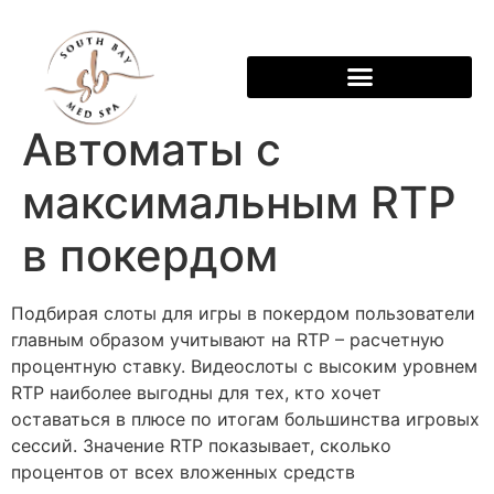
Автоматы с
максимальным RTP
в покердом
Подбирая слоты для игры в покердом пользователи
главным образом учитывают на RTP – расчетную
процентную ставку. Видеослоты с высоким уровнем
RTP наиболее выгодны для тех, кто хочет
оставаться в плюсе по итогам большинства игровых
сессий. Значение RTP показывает, сколько
процентов от всех вложенных средств