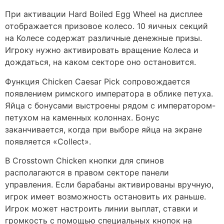
При активации Hard Boiled Egg Wheel на дисплее
отображается призовое колесо. 10 яичных секций
на Колесе содержат различные денежные призы.
Игроку нужно активировать вращение Колеса и
дождаться, на каком секторе оно остановится.
Функция Chicken Caesar Pick сопровождается
появлением римского императора в облике петуха.
Яйца с бонусами выстроены рядом с императором-
петухом на каменных колоннах. Бонус
заканчивается, когда при выборе яйца на экране
появляется «Collect».
В Crosstown Chicken кнопки для спинов
располагаются в правом секторе панели
управления. Если барабаны активированы вручную,
игрок имеет возможность остановить их раньше.
Игрок может настроить линии выплат, ставки и
громкость с помощью специальных кнопок на