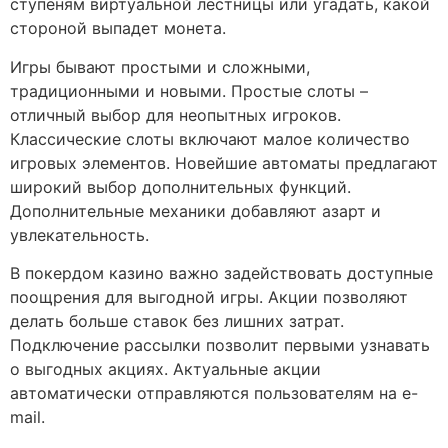
ступеням виртуальной лестницы или угадать, какой
стороной выпадет монета.
Игры бывают простыми и сложными,
традиционными и новыми. Простые слоты –
отличный выбор для неопытных игроков.
Классические слоты включают малое количество
игровых элементов. Новейшие автоматы предлагают
широкий выбор дополнительных функций.
Дополнительные механики добавляют азарт и
увлекательность.
В покердом казино важно задействовать доступные
поощрения для выгодной игры. Акции позволяют
делать больше ставок без лишних затрат.
Подключение рассылки позволит первыми узнавать
о выгодных акциях. Актуальные акции
автоматически отправляются пользователям на e-
mail.