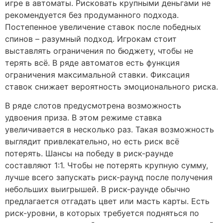
игре в автоматы. Рисковать крупными деньгами не
рекомендуется без продуманного подхода.
Постепенное увеличение ставок после победных
спинов – разумный подход. Игрокам стоит
выставлять ограничения по бюджету, чтобы не
терять всё. В ряде автоматов есть функция
ограничения максимальной ставки. Фиксация
ставок снижает вероятность эмоционального риска.
В ряде слотов предусмотрена возможность
удвоения приза. В этом режиме ставка
увеличивается в несколько раз. Такая возможность
выглядит привлекательно, но есть риск всё
потерять. Шансы на победу в риск-раунде
составляют 1:1. Чтобы не потерять крупную сумму,
лучше всего запускать риск-раунд после получения
небольших выигрышей. В риск-раунде обычно
предлагается отгадать цвет или масть карты. Есть
риск-уровни, в которых требуется подняться по