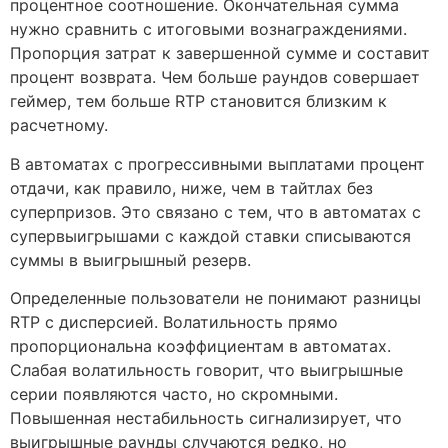
процентное соотношение. Окончательная сумма
нужно сравнить с итоговыми вознаграждениями.
Пропорция затрат к завершенной сумме и составит
процент возврата. Чем больше раундов совершает
геймер, тем больше RTP становится близким к
расчетному.
В автоматах с прогрессивными выплатами процент
отдачи, как правило, ниже, чем в тайтлах без
суперпризов. Это связано с тем, что в автоматах с
супервыигрышами с каждой ставки списываются
суммы в выигрышный резерв.
Определенные пользователи не понимают разницы
RTP с дисперсией. Волатильность прямо
пропорциональна коэффициентам в автоматах.
Слабая волатильность говорит, что выигрышные
серии появляются часто, но скромными.
Повышенная нестабильность сигнализирует, что
выигрышные раунды случаются редко, но