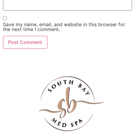
Save my name, email, and website in this browser for
the next time I comment.