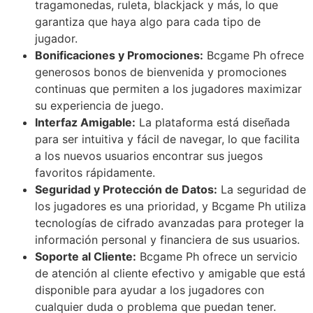
tragamonedas, ruleta, blackjack y más, lo que
garantiza que haya algo para cada tipo de
jugador.
Bonificaciones y Promociones:
Bcgame Ph ofrece
generosos bonos de bienvenida y promociones
continuas que permiten a los jugadores maximizar
su experiencia de juego.
Interfaz Amigable:
La plataforma está diseñada
para ser intuitiva y fácil de navegar, lo que facilita
a los nuevos usuarios encontrar sus juegos
favoritos rápidamente.
Seguridad y Protección de Datos:
La seguridad de
los jugadores es una prioridad, y Bcgame Ph utiliza
tecnologías de cifrado avanzadas para proteger la
información personal y financiera de sus usuarios.
Soporte al Cliente:
Bcgame Ph ofrece un servicio
de atención al cliente efectivo y amigable que está
disponible para ayudar a los jugadores con
cualquier duda o problema que puedan tener.