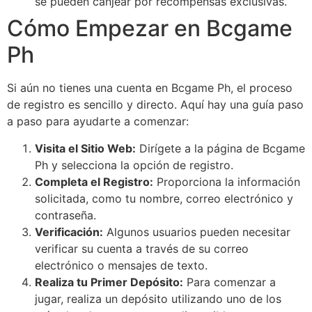
se pueden canjear por recompensas exclusivas.
Cómo Empezar en Bcgame
Ph
Si aún no tienes una cuenta en Bcgame Ph, el proceso
de registro es sencillo y directo. Aquí hay una guía paso
a paso para ayudarte a comenzar:
Visita el Sitio Web:
Dirígete a la página de Bcgame
Ph y selecciona la opción de registro.
Completa el Registro:
Proporciona la información
solicitada, como tu nombre, correo electrónico y
contraseña.
Verificación:
Algunos usuarios pueden necesitar
verificar su cuenta a través de su correo
electrónico o mensajes de texto.
Realiza tu Primer Depósito:
Para comenzar a
jugar, realiza un depósito utilizando uno de los