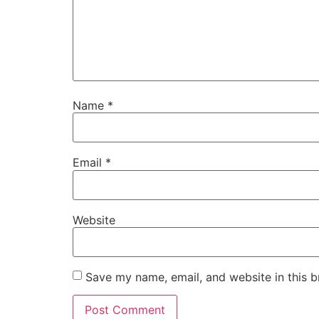
Name
*
Email
*
Website
Save my name, email, and website in this b