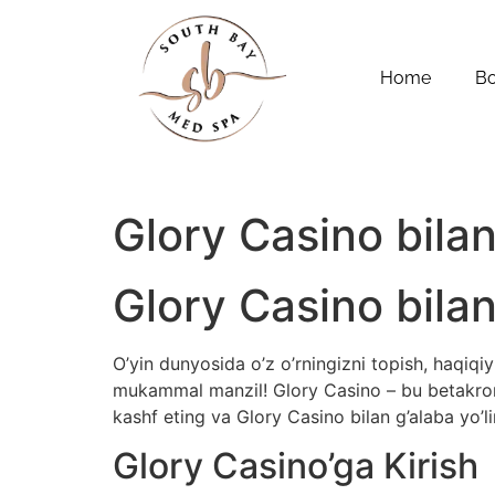
Home
B
Glory Casino bilan
Glory Casino bilan
O’yin dunyosida o’z o’rningizni topish, haqiqi
mukammal manzil! Glory Casino – bu betakror o’
kashf eting va Glory Casino bilan g’alaba yo’l
Glory Casino’ga Kirish