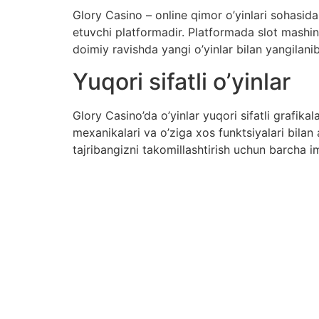
Glory Casino – online qimor o’yinlari sohasida 
etuvchi platformadir. Platformada slot mashin
doimiy ravishda yangi o’yinlar bilan yangilani
Yuqori sifatli o’yinlar
Glory Casino’da o’yinlar yuqori sifatli grafikal
mexanikalari va o’ziga xos funktsiyalari bilan 
tajribangizni takomillashtirish uchun barcha i