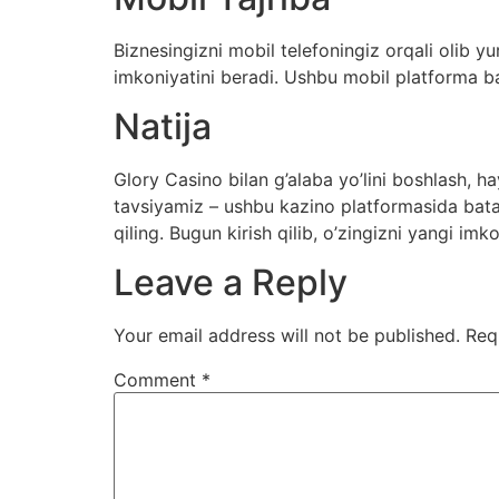
Biznesingizni mobil telefoningiz orqali olib y
imkoniyatini beradi. Ushbu mobil platforma ba
Natija
Glory Casino bilan g’alaba yo’lini boshlash, ha
tavsiyamiz – ushbu kazino platformasida bata
qiling. Bugun kirish qilib, o’zingizni yangi im
Leave a Reply
Your email address will not be published.
Req
Comment
*