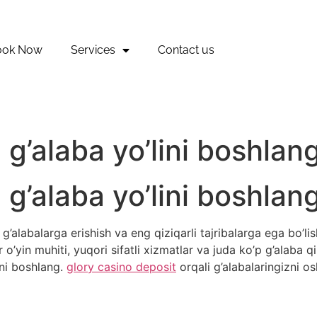
ook Now
Services
Contact us
 g’alaba yo’lini boshlan
 g’alaba yo’lini boshlan
y g’alabalarga erishish va eng qiziqarli tajribalarga ega bo’
yin muhiti, yuqori sifatli xizmatlar va juda ko’p g’alaba qil
ini boshlang.
glory casino deposit
orqali g’alabalaringizni os