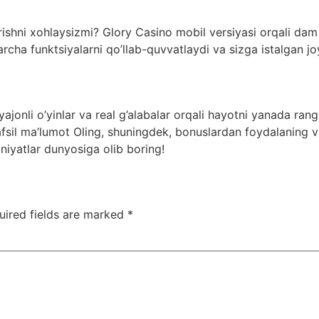
urishni xohlaysizmi? Glory Casino mobil versiyasi orqali dam
rcha funktsiyalarni qo’llab-quvvatlaydi va sizga istalgan jo
yajonli o’yinlar va real g’alabalar orqali hayotni yanada ran
fsil ma’lumot Oling, shuningdek, bonuslardan foydalaning v
koniyatlar dunyosiga olib boring!
uired fields are marked
*