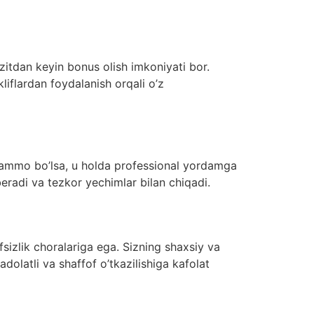
ozitdan keyin bonus olish imkoniyati bor.
liflardan foydalanish orqali o’z
 muammo bo’lsa, u holda professional yordamga
radi va tezkor yechimlar bilan chiqadi.
sizlik choralariga ega. Sizning shaxsiy va
dolatli va shaffof o’tkazilishiga kafolat