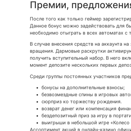
Премии, предложения
После того как только геймер зарегистри
Данное бонус можно задействовать для б
необходимо отыграть в всех автоматах с 
В случае внесения средств на аккаунта н
вращения. Дармовые раскрутки активирую
получить вступительный набор. В него вк
момент депозите нескольких первых депоз
Среди группы постоянных участников пред
бонусы на дополнительные взносы;
безвозмездные спины в игровых авто
сюрприз ко торжеству рождения.
возврат денег или компенсация финан
бездепозитный приз за игру в порта
выигрыши в небольшой игре «Колесо
Ассортимент акций в онлайн-казино офиц