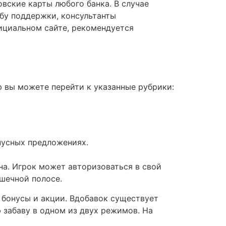
вские карты любого банка. В случае
бу поддержки, консультанты
фициальном сайте, рекомендуется
 вы можете перейти к указанные рубрики:
нусных предложениях.
на. Игрок может авторизоваться в свой
шечной полосе.
 бонусы и акции. Вдобавок существует
забаву в одном из двух режимов. На