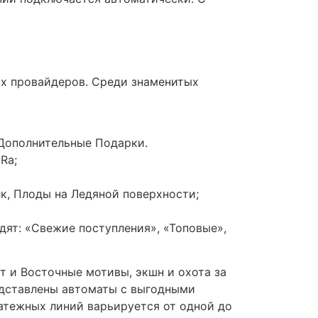
ых провайдеров. Среди знаменитых
 Дополнительные Подарки.
Ra;
к, Плоды на Ледяной поверхности;
дят: «Свежие поступления», «Топовые»,
т и Восточные мотивы, экшн и охота за
редставлены автоматы с выгодными
латежных линий варьируется от одной до