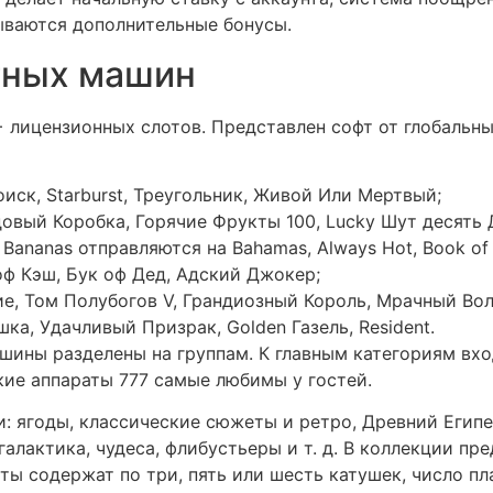
ваются дополнительные бонусы.
тных машин
+ лицензионных слотов. Представлен софт от глобальн
оиск, Starburst, Треугольник, Живой Или Мертвый;
довый Коробка, Горячие Фрукты 100, Lucky Шут десять
Bananas отправляются на Bahamas, Always Hot, Book of 
оф Кэш, Бук оф Дед, Адский Джокер;
ие, Том Полубогов V, Грандиозный Король, Мрачный Вол
шка, Удачливый Призрак, Golden Газель, Resident.
ины разделены на группам. К главным категориям вхо
кие аппараты 777 самые любимы у гостей.
 ягоды, классические сюжеты и ретро, Древний Египе
галактика, чудеса, флибустьеры и т. д. В коллекции п
ы содержат по три, пять или шесть катушек, число п