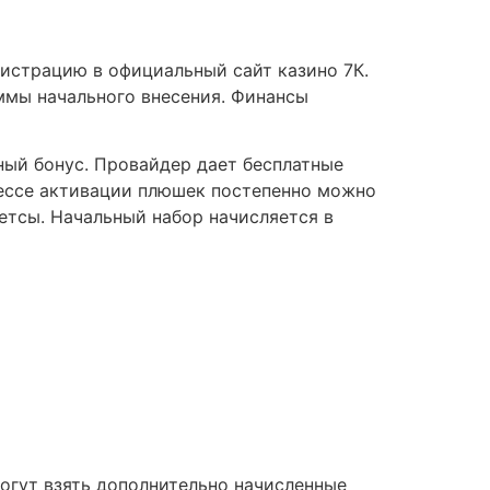
гистрацию в официальный сайт казино 7К.
ммы начального внесения. Финансы
ный бонус. Провайдер дает бесплатные
цессе активации плюшек постепенно можно
бетсы. Начальный набор начисляется в
огут взять дополнительно начисленные