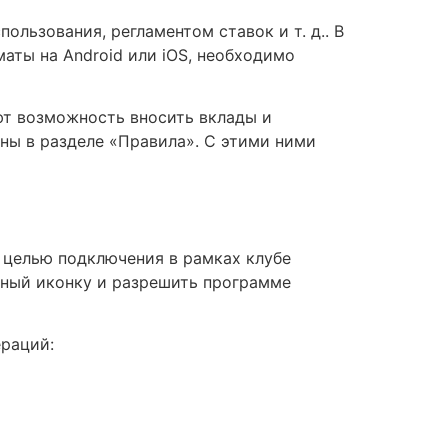
льзования, регламентом ставок и т. д.. В
аты на Android или iOS, необходимо
ют возможность вносить вклады и
ны в разделе «Правила». С этими ними
С целью подключения в рамках клубе
ьный иконку и разрешить программе
раций: