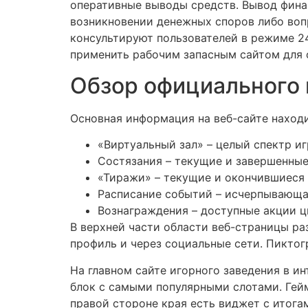
оперативные выводы средств. Вывод финан
возникновении денежных споров либо воп
консультируют пользователей в режиме 24
применить рабочим запасным сайтом для 
Обзор официального 
Основная информация на веб-сайте наход
«Виртуальный зал» – целый спектр иг
Состязания – текущие и завершенные
«Тиражи» – текущие и окончившиеся
Расписание событий – исчерпывающая
Вознаграждения – доступные акции ц
В верхней части области веб-страницы ра
профиль и через социальные сети. Пикто
На главном сайте игорного заведения в и
блок с самыми популярными слотами. Гей
правой стороне края есть виджет с итога