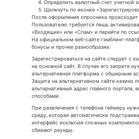
Определить валютный счет учетной з
Щелкнуть по иконке «Зарегистрирова
После оформления опросника происходит 
Пользователю требуется лишь активироват
«Входящие» или «Спам» и перейти по ссыл
На официальном веб-сайте гэмблинг-платф
бонусы и прочее разнообразие.
Зарегистрироваться на сайте следует с к
на основной сайт. В случае его запрете н
альтернативная платформа с обширным ас
Защита на альтернативном сайте казино п
альтернативный адрес главного портала, 
способами.
При развлечения с телефона геймеру нуж
среду, которая автоматически подстраива
интерфейс исключая сложных компонентов
сбивают раунды.