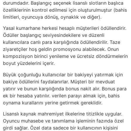
durumdadır. Başlangıç seçenek lisanslı slotların başlıca
özelliklerinin kontrol edilmesi için oluşturulmuştur (bahis
limitleri, oyuncuya dönüş, oynaklık ve diğer).
Yasal kumarhane herkesi hesaplı müşterileri ödüllendirir.
Ödüller başlangıç ​​seviyesindekilere ve düzenli
kullanıcılara canlı para karşılığında ödüllendirilir. Taze
ziyaretçiler hoş geldin promosyonu alabilecek. Onun
kompozisyon birinci yenileme ve ücretsiz döndürmelerin
boyut yüzdelerini içerir.
Büyük çoğunluğu kullanıcılar bir bakiyeyi yatırmak için
bakiye ödüllerini faydalanırlar. Müşteri bir mevduat
yatırır ve bunun karşılığında bonus nakit alır. Bonus para
ek bir hesaba yatırılır. verilen parayı almak için, bahis
oynama kurallarını yerine getirmek gereklidir.
Lisanslı kaynak mahremiyet ilkelerine titizlikle uygular.
Oyuncu muhasebe ve tanımlama işleminin fazında özel
girdi sağlar. Özel data sadece bir kullanıcının kişisini