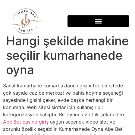
Hangi şekilde makine
seçilir kumarhanede
oyna
Sanal kumarhane kumarbazların ilgisini tek bir sitede
çok sayıda cazibe merkezi ve bahis koyma seçeneği
sayesinde ilgisini çeker, evde başka herhangi bir
konumda. Web sitesi slotlar için kullanışlı bir
kategorizasyon sahiptir. Bir oyuncu zorluk çekmeden
Abe Bet сasino giriş
uygun seçenek video slot ve
zorunlu özellik seçebilir. Kumarhanede Oyna Abe Bet