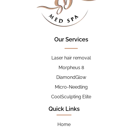
Our Services
Laser hair removal
Morpheus 8
DiamondGlow
Micro-Needling
CoolSculpting Elite
Quick Links
Home