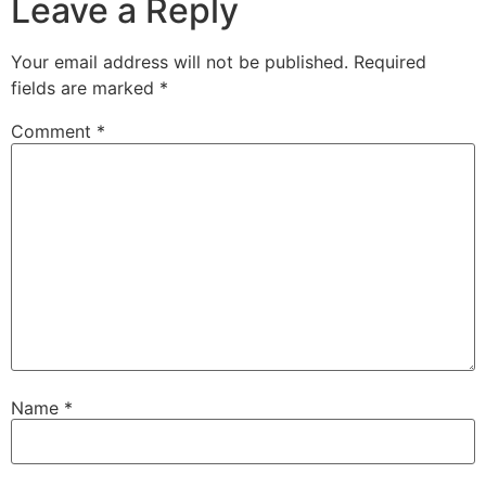
Leave a Reply
Your email address will not be published.
Required
fields are marked
*
Comment
*
Name
*