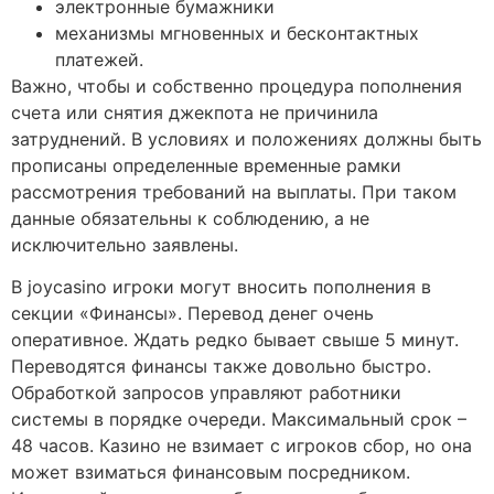
электронные бумажники
механизмы мгновенных и бесконтактных
платежей.
Важно, чтобы и собственно процедура пополнения
счета или снятия джекпота не причинила
затруднений. В условиях и положениях должны быть
прописаны определенные временные рамки
рассмотрения требований на выплаты. При таком
данные обязательны к соблюдению, а не
исключительно заявлены.
В joycasino игроки могут вносить пополнения в
секции «Финансы». Перевод денег очень
оперативное. Ждать редко бывает свыше 5 минут.
Переводятся финансы также довольно быстро.
Обработкой запросов управляют работники
системы в порядке очереди. Максимальный срок –
48 часов. Казино не взимает с игроков сбор, но она
может взиматься финансовым посредником.