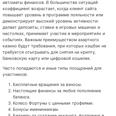
автоматы финансов. В большинстве ситуаций
коэффициент возрастает, когда клиент сайта
повышает уровень в программе лояльности или
демонстрирует высокий уровень активности:
делает депозиты, ставки в игровых машинах и
настолках, принимает участие в мероприятиях и
событиях. Важным преимуществом азартного
казино будут требования, при которых кэшбэк не
требуется отыгрывать для снятия на крипту,
банковскую карту или цифровой кошелек.
Часто попадаются и иные типы поощрений для
участников:
Бесплатные вращения за взносы.
Настоящие финансы за любое пополнение
баланса.
Колесо Фортуны с ценными трофеями.
Бонусы именинникам.
Бездепы за создание аккаунта, фолловинг в