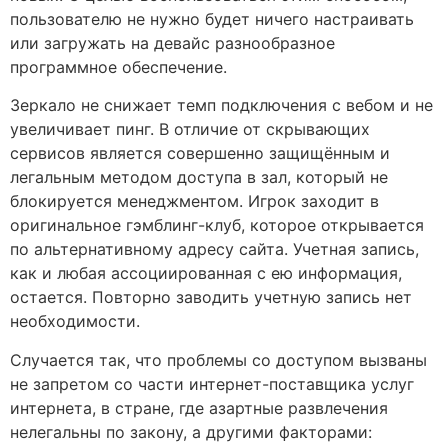
пользователю не нужно будет ничего настраивать
или загружать на девайс разнообразное
программное обеспечение.
Зеркало не снижает темп подключения с вебом и не
увеличивает пинг. В отличие от скрывающих
сервисов является совершенно защищённым и
легальным методом доступа в зал, который не
блокируется менеджментом. Игрок заходит в
оригинальное гэмблинг-клуб, которое открывается
по альтернативному адресу сайта. Учетная запись,
как и любая ассоциированная с ею информация,
остается. Повторно заводить учетную запись нет
необходимости.
Случается так, что проблемы со доступом вызваны
не запретом со части интернет-поставщика услуг
интернета, в стране, где азартные развлечения
нелегальны по закону, а другими факторами: