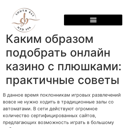
Каким образом
подобрать онлайн
казино с плюшками:
практичные советы
В данное время поклонникам игровых развлечений
вовсе не нужно ходить в традиционные залы со
автоматами. В сети действуют огромное
количество сертифицированных сайтов,
предлагающих возможность играть в большому