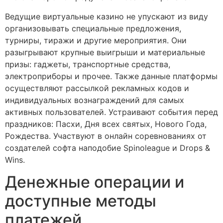
Ведущие виртуальные казино не упускают из виду
организовывать специальные предложения,
турниры, тиражи и другие мероприятия. Они
разыгрывают крупные выигрыши и материальные
призы: гаджеты, транспортные средства,
электроприборы и прочее. Также данные платформы
осуществляют рассылкой рекламных кодов и
индивидуальных вознаграждений для самых
активных пользователей. Устраивают события перед
праздников: Пасхи, Дня всех святых, Нового Года,
Рождества. Участвуют в онлайн соревнованиях от
создателей софта наподобие Spinoleague и Drops &
Wins.
Денежные операции и
доступные методы
платежей