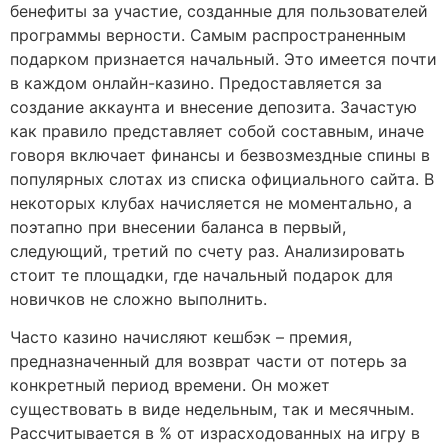
бенефиты за участие, созданные для пользователей
программы верности. Самым распространенным
подарком признается начальный. Это имеется почти
в каждом онлайн-казино. Предоставляется за
создание аккаунта и внесение депозита. Зачастую
как правило представляет собой составным, иначе
говоря включает финансы и безвозмездные спины в
популярных слотах из списка официального сайта. В
некоторых клубах начисляется не моментально, а
поэтапно при внесении баланса в первый,
следующий, третий по счету раз. Анализировать
стоит те площадки, где начальный подарок для
новичков не сложно выполнить.
Часто казино начисляют кешбэк – премия,
предназначенный для возврат части от потерь за
конкретный период времени. Он может
существовать в виде недельным, так и месячным.
Рассчитывается в % от израсходованных на игру в