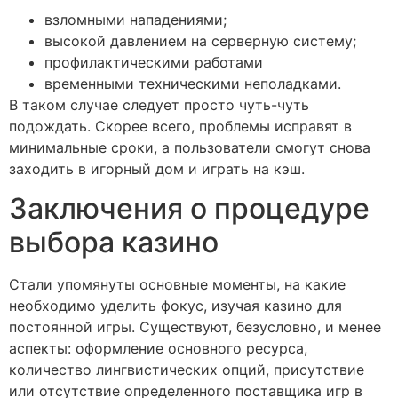
взломными нападениями;
высокой давлением на серверную систему;
профилактическими работами
временными техническими неполадками.
В таком случае следует просто чуть-чуть
подождать. Скорее всего, проблемы исправят в
минимальные сроки, а пользователи смогут снова
заходить в игорный дом и играть на кэш.
Заключения о процедуре
выбора казино
Стали упомянуты основные моменты, на какие
необходимо уделить фокус, изучая казино для
постоянной игры. Существуют, безусловно, и менее
аспекты: оформление основного ресурса,
количество лингвистических опций, присутствие
или отсутствие определенного поставщика игр в