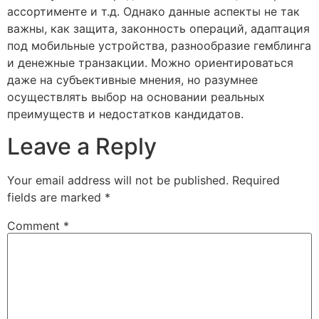
ассортименте и т.д. Однако данные аспекты не так
важны, как защита, законность операций, адаптация
под мобильные устройства, разнообразие гемблинга
и денежные транзакции. Можно ориентироваться
даже на субъективные мнения, но разумнее
осуществлять выбор на основании реальных
преимуществ и недостатков кандидатов.
Leave a Reply
Your email address will not be published.
Required
fields are marked
*
Comment
*