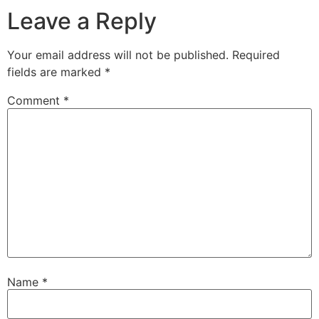
Leave a Reply
Your email address will not be published.
Required
fields are marked
*
Comment
*
Name
*