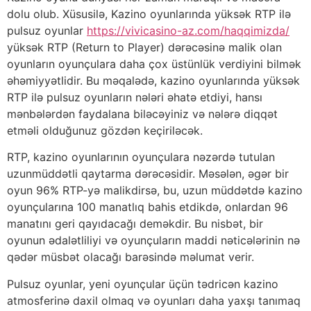
dolu olub. Xüsusilə, Kazino oyunlarında yüksək RTP ilə
pulsuz oyunlar
https://vivicasino-az.com/haqqimizda/
yüksək RTP (Return to Player) dərəcəsinə malik olan
oyunların oyunçulara daha çox üstünlük verdiyini bilmək
əhəmiyyətlidir. Bu məqalədə, kazino oyunlarında yüksək
RTP ilə pulsuz oyunların nələri əhatə etdiyi, hansı
mənbələrdən faydalana biləcəyiniz və nələrə diqqət
etməli olduğunuz gözdən keçiriləcək.
RTP, kazino oyunlarının oyunçulara nəzərdə tutulan
uzunmüddətli qaytarma dərəcəsidir. Məsələn, əgər bir
oyun 96% RTP-yə malikdirsə, bu, uzun müddətdə kazino
oyunçularına 100 manatlıq bahis etdikdə, onlardan 96
manatını geri qayıdacağı deməkdir. Bu nisbət, bir
oyunun ədalətliliyi və oyunçuların maddi nəticələrinin nə
qədər müsbət olacağı barəsində məlumat verir.
Pulsuz oyunlar, yeni oyunçular üçün tədricən kazino
atmosferinə daxil olmaq və oyunları daha yaxşı tanımaq