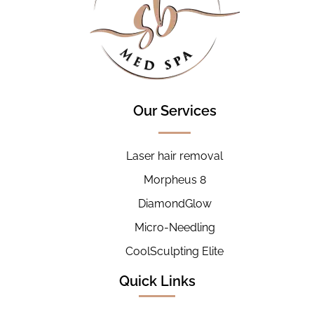
Our Services
Laser hair removal
Morpheus 8
DiamondGlow
Micro-Needling
CoolSculpting Elite
Quick Links