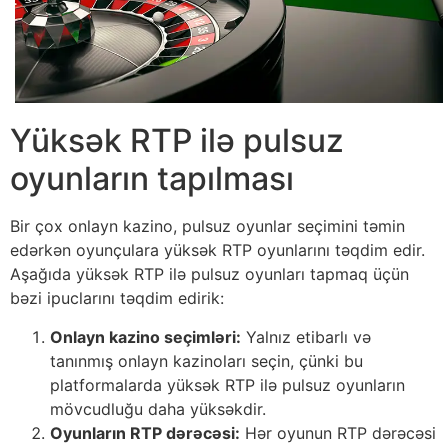
Yüksək RTP ilə pulsuz
oyunların tapılması
Bir çox onlayn kazino, pulsuz oyunlar seçimini təmin
edərkən oyunçulara yüksək RTP oyunlarını təqdim edir.
Aşağıda yüksək RTP ilə pulsuz oyunları tapmaq üçün
bəzi ipuclarını təqdim edirik:
Onlayn kazino seçimləri:
Yalnız etibarlı və
tanınmış onlayn kazinoları seçin, çünki bu
platformalarda yüksək RTP ilə pulsuz oyunların
mövcudluğu daha yüksəkdir.
Oyunların RTP dərəcəsi:
Hər oyunun RTP dərəcəsi