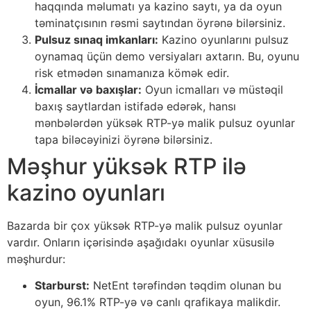
haqqında məlumatı ya kazino saytı, ya da oyun
təminatçısının rəsmi saytından öyrənə bilərsiniz.
Pulsuz sınaq imkanları:
Kazino oyunlarını pulsuz
oynamaq üçün demo versiyaları axtarın. Bu, oyunu
risk etmədən sınamanıza kömək edir.
İcmallar və baxışlar:
Oyun icmalları və müstəqil
baxış saytlardan istifadə edərək, hansı
mənbələrdən yüksək RTP-yə malik pulsuz oyunlar
tapa biləcəyinizi öyrənə bilərsiniz.
Məşhur yüksək RTP ilə
kazino oyunları
Bazarda bir çox yüksək RTP-yə malik pulsuz oyunlar
vardır. Onların içərisində aşağıdakı oyunlar xüsusilə
məşhurdur:
Starburst:
NetEnt tərəfindən təqdim olunan bu
oyun, 96.1% RTP-yə və canlı qrafikaya malikdir.