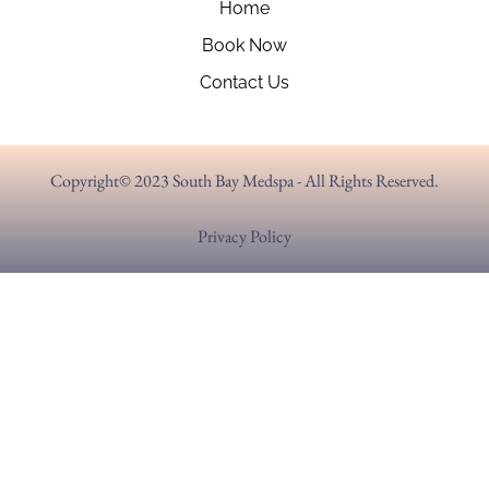
Home
Book Now
Contact Us
Copyright© 2023 South Bay Medspa - All Rights Reserved.
Privacy Policy