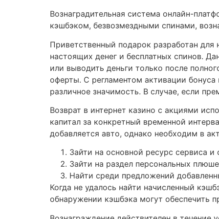
Вознаградительная система онлайн-платф
кэшбэком, безвозмездными спинами, возн
Приветственный подарок разработан для н
настоящих денег и бесплатных спинов. Да
или выводить деньги только после полног
оферты. С регламентом активации бонуса 
различное значимость. В случае, если пр
Возврат в интернет казино с акциями исп
капитал за конкретный временной интерва
добавляется авто, однако необходим в акт
Зайти на основной ресурс сервиса и 
Зайти на раздел персональных плюшек
Найти среди предложений добавленн
Когда не удалось найти начисленный кэшб
обнаружении кэшбэка могут обеспечить 
Вознаграждение действителен в течение у