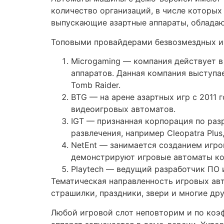
количество организаций, в числе которых M
выпускающие азартные аппараты, облада
Топовыми провайдерами безвозмездных и
Microgaming — компания действует в
аппаратов. Данная компания выступа
Tomb Raider.
BTG — на арене азартных игр с 2011
видеоигровых автоматов.
IGT — признанная корпорация по ра
развлечения, например Cleopatra Plus,
NetEnt — занимается созданием игро
демонстрируют игровые автоматы комп
Playtech — ведущий разработчик ПО
Тематическая направленность игровых ав
страшилки, праздники, звери и многие дру
Любой игровой слот неповторим и по коэф