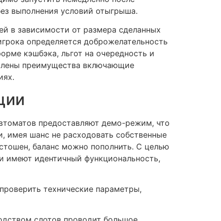
без выполнения условий отыгрыша.
ей в зависимости от размера сделанных
 игрока определяется доброжелательность
орме кэшбэка, льгот на очередность и
авлены преимущества включающие
иях.
ции
 автоматов предоставляют демо-режим, что
и, имея шанс не расходовать собственные
устошен, баланс можно пополнить. С целью
ии имеют идентичный функциональность,
 проверить технические параметры,
одством слотов проводит большое