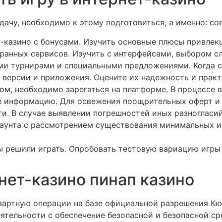
удачу, необходимо к этому подготовиться, а именно: с
-казино с бонусами. Изучить основные плюсы привлек
ранных сервисов. Изучить с интерфейсами, выбором с
ми турнирами и специальными предложениями. Когда с
 версии и приложения. Оцените их надежность и практ
м, необходимо зарегаться на платформе. В процессе
е информацию. Для освежения поощрительных оферт и
и. В случае выявлении погрешностей иных разногласи
каунта с рассмотрением существования минимальных и
вы решили играть. Опробовать тестовую вариацию игры
ет-казино пинап казино
зартную операции на базе официальной разрешения Кю
ятельности с обеспечение безопасной и безопасной сре