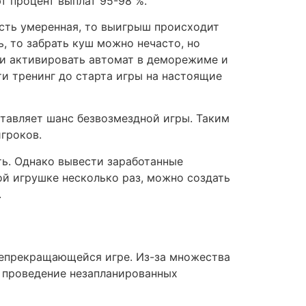
т процент выплат 95-98 %.
сть умеренная, то выигрыш происходит
ь, то забрать куш можно нечасто, но
ли активировать автомат в деморежиме и
ти тренинг до старта игры на настоящие
ставляет шанс безвозмездной игры. Таким
гроков.
ть. Однако вывести заработанные
й игрушке несколько раз, можно создать
.
непрекращающейся игре. Из-за множества
, проведение незапланированных