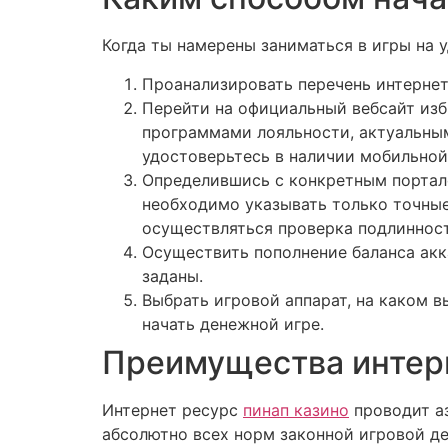
Когда ты намерены заниматься в игры на 
Проанализировать перечень интернет
Перейти на официальный вебсайт изб
программами лояльности, актуальны
удостоверьтесь в наличии мобильной
Определившись с конкретным портало
необходимо указывать только точны
осуществляться проверка подлинност
Осуществить пополнение баланса ак
заданы.
Выбрать игровой аппарат, на каком 
начать денежной игре.
Преимущества интерн
Интернет ресурс
пинап казино
проводит а
абсолютно всех норм законной игровой де