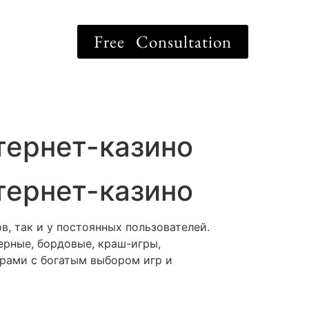
Free Consultation
тернет-казино
тернет-казино
, так и у постоянных пользователей.
ерные, бордовые, краш-игры,
ерами с богатым выбором игр и