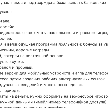
участников и подтверждена безопасность банковских 
упают:
тале.
ерфейс.
 видеоигровые автоматы, настольные и игральные игры
рочее.
я и великодушная программа лояльности: бонусы за у
спины, дорогие награды.
, лотереи на постоянной основе.
глые сутки.
овной и пробный.
ие версии для мобильных устройств и аппа для телефо
есса путем создания рабочих альтернативных ссылок.
идуальных сведений и монетарных сделок.
е периоды.
маты на деньги, нужно оформить на веб-ресурсе игрово
 нужной данными (имейл|номер телефона|код доступа) и
то отправит менеджмент платформы.