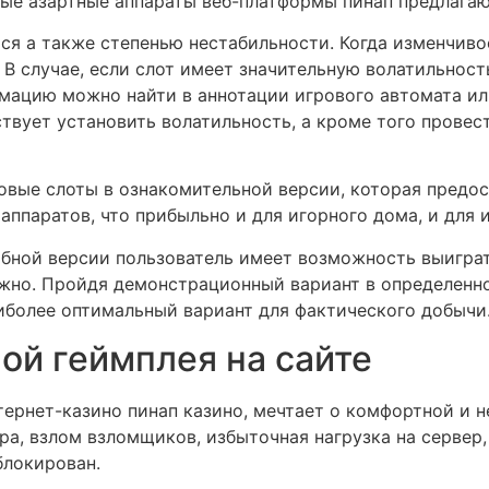
вые азартные аппараты веб-платформы пинап предлагаю
ся а также степенью нестабильности. Когда изменчиво
 В случае, если слот имеет значительную волатильност
рмацию можно найти в аннотации игрового автомата и
ствует установить волатильность, а кроме того провес
овые слоты в ознакомительной версии, которая предо
ппаратов, что прибыльно и для игорного дома, и для и
обной версии пользователь имеет возможность выигра
ожно. Пройдя демонстрационный вариант в определенно
иболее оптимальный вариант для фактического добычи
ой геймплея на сайте
тернет-казино пинап казино, мечтает о комфортной и 
ера, взлом взломщиков, избыточная нагрузка на сервер
блокирован.