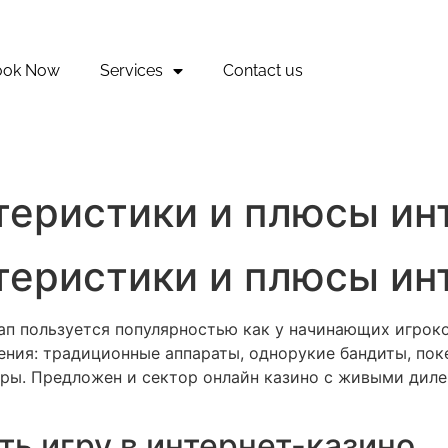
ook Now
Services
Contact us
еристики и плюсы ин
еристики и плюсы ин
ап пользуется популярностью как у начинающих игроков
ния: традиционные аппараты, однорукие бандиты, пок
гры. Предложен и сектор онлайн казино с живыми дил
ь игру в интернет-казино