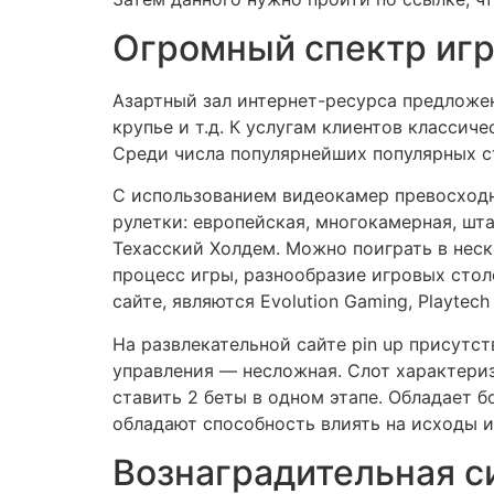
Огромный спектр игр
Азартный зал интернет-ресурса предложе
крупье и т.д. К услугам клиентов класси
Среди числа популярнейших популярных стои
С использованием видеокамер превосходн
рулетки: европейская, многокамерная, шт
Техасский Холдем. Можно поиграть в неск
процесс игры, разнообразие игровых сто
сайте, являются Evolution Gaming, Playtech 
На развлекательной сайте pin up присутст
управления — несложная. Слот характери
ставить 2 беты в одном этапе. Обладает 
обладают способность влиять на исходы и
Вознаградительная с