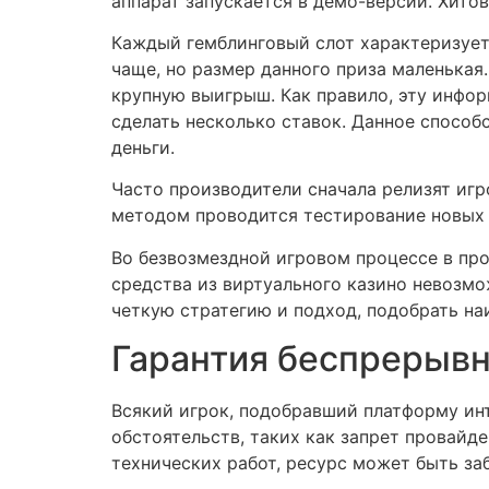
аппарат запускается в демо-версии. Хито
Каждый гемблинговый слот характеризует
чаще, но размер данного приза маленькая.
крупную выигрыш. Как правило, эту инфо
сделать несколько ставок. Данное способ
деньги.
Часто производители сначала релизят игр
методом проводится тестирование новых а
Во безвозмездной игровом процессе в пр
средства из виртуального казино невозм
четкую стратегию и подход, подобрать на
Гарантия беспрерывн
Всякий игрок, подобравший платформу ин
обстоятельств, таких как запрет провайд
технических работ, ресурс может быть за