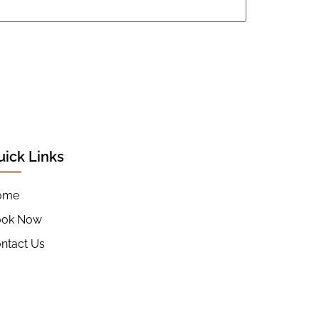
uick Links
ome
ook Now
ntact Us