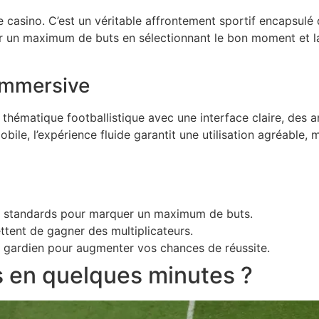
e casino. C’est un véritable affrontement sportif encapsulé 
un maximum de buts en sélectionnant le bon moment et la bo
 immersive
thématique footballistique avec une interface claire, des a
bile, l’expérience fluide garantit une utilisation agréable
rs standards pour marquer un maximum de buts.
ttent de gagner des multiplicateurs.
u gardien pour augmenter vos chances de réussite.
s en quelques minutes ?