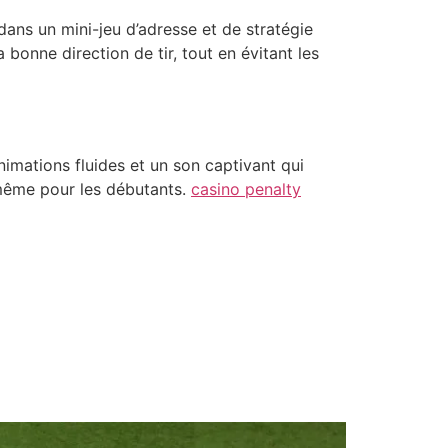
dans un mini-jeu d’adresse et de stratégie
nne direction de tir, tout en évitant les
nimations fluides et un son captivant qui
, même pour les débutants.
casino penalty