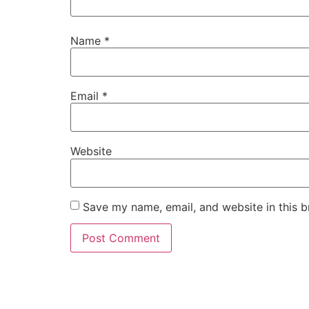
Name
*
Email
*
Website
Save my name, email, and website in this b