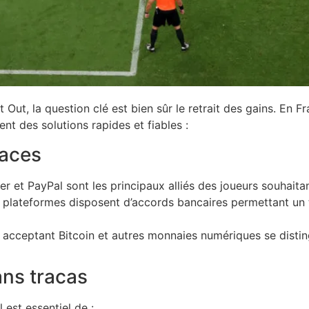
 Out, la question clé est bien sûr le retrait des gains. En F
ent des solutions rapides et fiables :
caces
ller et PayPal sont les principaux alliés des joueurs souhait
 plateformes disposent d’accords bancaires permettant un t
acceptant Bitcoin et autres monnaies numériques se disting
ans tracas
l est essentiel de :