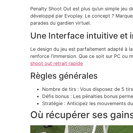
Penalty Shoot Out est plus qu’un simple jeu d
développé par Evoplay. Le concept ? Marquer 
parades du gardien virtuel.
Une Interface intuitive et
Le design du jeu est parfaitement adapté à la 
renforce l’immersion. Que ce soit sur PC ou mo
shoot out retrait rapide
Règles générales
Nombre de tirs : Vous disposez de 5 ti
Défis bonus : Les pénalties bonus perme
Stratégie : Anticipez les mouvements d
Où récupérer ses gain