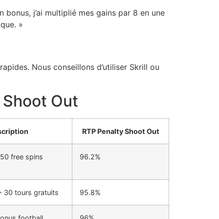
n bonus, j’ai multiplié mes gains par 8 en une
ique. »
apides. Nous conseillons d’utiliser Skrill ou
y Shoot Out
scription
RTP Penalty Shoot Out
50 free spins
96.2%
 30 tours gratuits
95.8%
onus football
96%