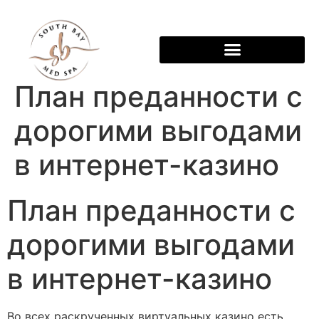
План преданности с
дорогими выгодами
в интернет-казино
План преданности с
дорогими выгодами
в интернет-казино
Во всех раскрученных виртуальных казино есть