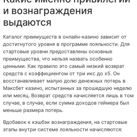
и вознаграждения
выдаются
Каталог преимуществ в онлайн-казино зависит от
достигнутого уровня в программе лояльности. Для
стартовые уровни предоставлены основные
преимущества, что нельзя назвать особенно
ценными. Как правило это самый низкий возврат
средств с коэффициентом от три икс до х5. Он
восстанавливает малую долю денежных потерь в
Максбет казино, испытанных за прошедшую неделю
или месяц. Возврат средств начисляется лишь в том
случае, в случае, если сумма доходов геймера был
меньше размера потерь.
Вдобавок к кэшбэк вознаграждения, на стартовые
этапы внутри системе лояльности начисляются: