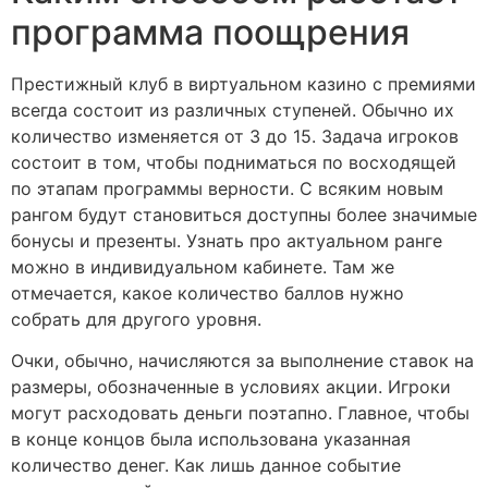
программа поощрения
Престижный клуб в виртуальном казино с премиями
всегда состоит из различных ступеней. Обычно их
количество изменяется от 3 до 15. Задача игроков
состоит в том, чтобы подниматься по восходящей
по этапам программы верности. С всяким новым
рангом будут становиться доступны более значимые
бонусы и презенты. Узнать про актуальном ранге
можно в индивидуальном кабинете. Там же
отмечается, какое количество баллов нужно
собрать для другого уровня.
Очки, обычно, начисляются за выполнение ставок на
размеры, обозначенные в условиях акции. Игроки
могут расходовать деньги поэтапно. Главное, чтобы
в конце концов была использована указанная
количество денег. Как лишь данное событие