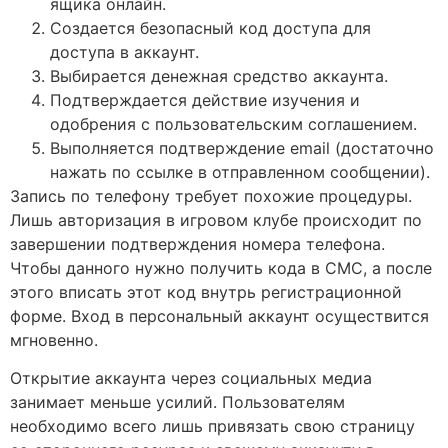
ящика онлайн.
Создается безопасный код доступа для
доступа в аккаунт.
Выбирается денежная средство аккаунта.
Подтверждается действие изучения и
одобрения с пользовательским соглашением.
Выполняется подтверждение email (достаточно
нажать по ссылке в отправленном сообщении).
Запись по телефону требует похожие процедуры.
Лишь авторизация в игровом клубе происходит по
завершении подтверждения номера телефона.
Чтобы данного нужно получить кода в СМС, а после
этого вписать этот код внутрь регистрационной
форме. Вход в персональный аккаунт осуществится
мгновенно.
Открытие аккаунта через социальных медиа
занимает меньше усилий. Пользователям
необходимо всего лишь привязать свою страницу