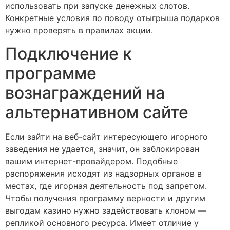
использовать при запуске денежных слотов.
Конкретные условия по поводу отыгрыша подарков
нужно проверять в правилах акции.
Подключение к
программе
вознаграждений на
альтернативном сайте
Если зайти на веб-сайт интересующего игорного
заведения не удается, значит, он заблокирован
вашим интернет-провайдером. Подобные
распоряжения исходят из надзорных органов в
местах, где игорная деятельность под запретом.
Чтобы получения программу верности и другим
выгодам казино нужно задействовать клоном —
репликой основного ресурса. Имеет отличие у