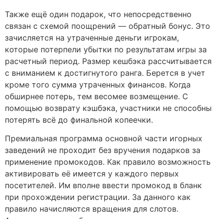
Также ещё один подарок, что непосредственно
связан с схемой поощрений — обратный бонус. Это
зачисляется на утраченные деньги игрокам,
которые потерпели убытки по результатам игры за
расчетный период. Размер кешбэка рассчитывается
с вниманием к достигнутого ранга. Берется в учет
кроме того сумма утраченных финансов. Когда
обширнее потерь, тем весомее возмещение. С
помощью возврату кэшбэка, участники не способны
потерять всё до финальной копеечки.
Премиальная программа основной части игорных
заведений не проходит без вручения подарков за
применение промокодов. Как правило возможность
активировать её имеется у каждого первых
посетителей. Им вполне ввести промокод в бланк
при прохождении регистрации. За данного как
правило начисляются вращения для слотов.