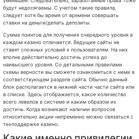
уменьшен. Следовательно, заработанные права тоже
будут недосягаемы. С учетом такие правила,
следует хотя бы время от времени совершать
ставки на деньги/делать депозиты.
Сумма поинтов для получения очередного уровня в
каждом казино отличается. Ведущие сайты не
ставят сложных условий к пользователям. На них
вполне действительно достичь успеха до
наивысшего уровня. Со детальными правилами
схемы верности вы сможете ознакомиться с ними в
соответствующем разделе сайта. Обычно данный
блок располагается в нижней части части сайта или
в списке. Здесь отображается, какое количество
всего левелов в системе и каким образом их
достичь. Когда возникают наличии вопросов
относительно акции непременно можно связаться с
техподдержке казино.
Какие именно привилегии