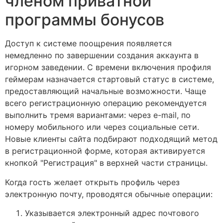
членом приватной
программы бонусов
Доступ к системе поощрения появляется
немедленно по завершении создания аккаунта в
игорном заведении. С времени включения профиля
геймерам назначается стартовый статус в системе,
предоставляющий начальные возможности. Чаще
всего регистрационную операцию рекомендуется
выполнить тремя вариантами: через e-mail, по
номеру мобильного или через социальные сети.
Новые клиенты сайта подбирают подходящий метод
в регистрационной форме, которая активируется
кнопкой "Регистрация" в верхней части страницы.
Когда гость желает открыть профиль через
электронную почту, проводятся обычные операции:
Указывается электронный адрес почтового