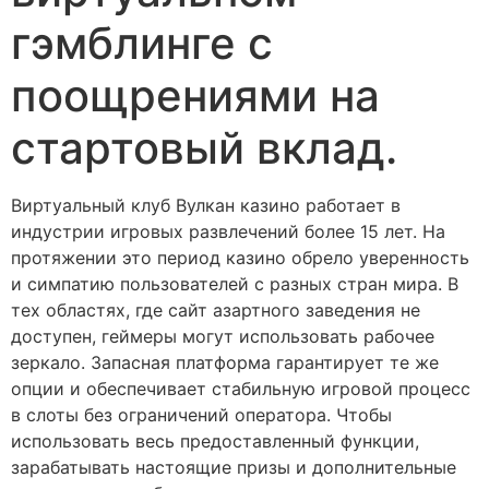
гэмблинге с
поощрениями на
стартовый вклад.
Виртуальный клуб Вулкан казино работает в
индустрии игровых развлечений более 15 лет. На
протяжении это период казино обрело уверенность
и симпатию пользователей с разных стран мира. В
тех областях, где сайт азартного заведения не
доступен, геймеры могут использовать рабочее
зеркало. Запасная платформа гарантирует те же
опции и обеспечивает стабильную игровой процесс
в слоты без ограничений оператора. Чтобы
использовать весь предоставленный функции,
зарабатывать настоящие призы и дополнительные