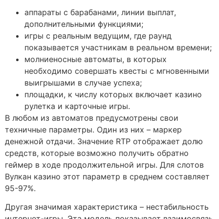
аппараты с барабанами, линии выплат,
дополнительными функциями;
игры с реальным ведущим, где раунд
показывается участникам в реальном времени;
молниеносные автоматы, в которых
необходимо совершать квесты с мгновенными
выигрышами в случае успеха;
площадки, к числу которых включает казино
рулетка и карточные игры.
В любом из автоматов предусмотрены свои
техничные параметры. Один из них – маркер
денежной отдачи. Значение RTP отображает долю
средств, которые возможно получить обратно
геймер в ходе продолжительной игры. Для слотов
Вулкан казино этот параметр в среднем составляет
95-97%.
Другая значимая характеристика – нестабильность
интернет-игры. Эта модель показывает взаимосвязь