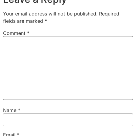
Your email address will not be published.
Required
fields are marked
*
Comment
*
Name
*
Email
*