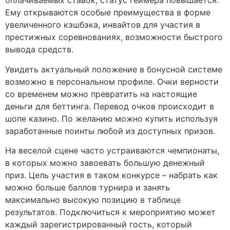
оплачиваемых ставок, статус геймера повышается.
Ему открываются особые преимущества в форме
увеличенного кэшбэка, инвайтов для участия в
престижных соревнованиях, возможности быстрого
вывода средств.
Увидеть актуальный положение в бонусной системе
возможно в персональном профиле. Очки верности
со временем можно превратить на настоящие
деньги для беттинга. Перевод очков происходит в
шопе казино. По желанию можно купить используя
заработанные поинты любой из доступных призов.
На веселой сцене часто устраиваются чемпионаты,
в которых можно завоевать большую денежный
приз. Цель участия в таком конкурсе – набрать как
можно больше баллов турнира и занять
максимально высокую позицию в таблице
результатов. Подключиться к мероприятию может
каждый зарегистрированный гость, который