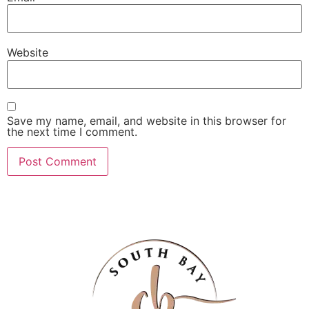
Website
Save my name, email, and website in this browser for
the next time I comment.