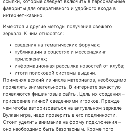
ссылки, которые следует включить в персональные
фавориты для оперативного и удобного входа в
интернет-казино.
Имеются и другие методы получения свежего
зеркала. К ним относятся:
сведения на тематических форумах;
публикации в соцсетях и мессенджинг-
приложениях;
информационная рассылка новостей от клуба;
итоги поисковой системы выдачи.
Применяя всякий из числа материалов, необходимо
проявлять внимательность. В интернете зачастую
появляются фишинговые сайты. Цель их создания –
присвоение личной сведениями игроков. Прежде
чем чтобы авторизоваться на актуальном зеркале
Вулкан игра, надо проверить в его подлинности.
Стоит уделить внимание на форму подключения –
оно необходимо быть безопасным. Кроме того