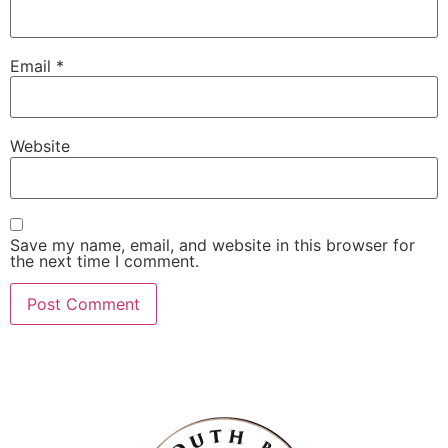
Email
*
Website
Save my name, email, and website in this browser for
the next time I comment.