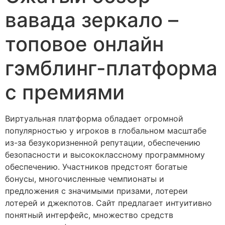
вавада зеркало –
топовое онлайн
гэмблинг-платформа
с премиями
Виртуальная платформа обладает огромной
популярностью у игроков в глобальном масштабе
из-за безукоризненной репутации, обеспечению
безопасности и высококлассному программному
обеспечению. Участников предстоят богатые
бонусы, многочисленные чемпионаты и
предложения с значимыми призами, лотереи
лотерей и джекпотов. Сайт предлагает интуитивно
понятный интерфейс, множество средств