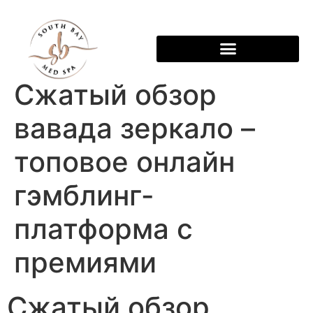
Сжатый обзор
вавада зеркало –
топовое онлайн
гэмблинг-
платформа с
премиями
Сжатый обзор