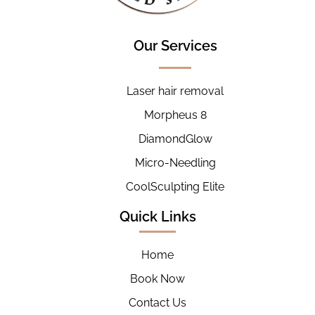
Our Services
Laser hair removal
Morpheus 8
DiamondGlow
Micro-Needling
CoolSculpting Elite
Quick Links
Home
Book Now
Contact Us