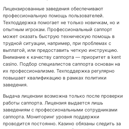
Лицензированные заведения обеспечивают
профессиональную помощь пользователей.
Техподдержка помогает не только новичкам, но и
опытным игрокам. Профессиональный саппорт
может оказать быструю техническую помощь в
трудной ситуации, например, при проблемах с
выплатой, или предоставить четкую инструкцию.
Внимание к качеству саппорта — приоритет в kent
casino. Подбор специалистов саппорта основан на
их профессионализме. Техподдержка регулярно
повышает квалификацию в рамках политики
заведения.
Выдача лицензии возможна только после проверки
работы саппорта. Лицензия выдается лишь
заведениям с профессиональными сотрудниками
саппорта. Мониторинг уровня поддержки
проводится постоянно. Казино обязаны следить за