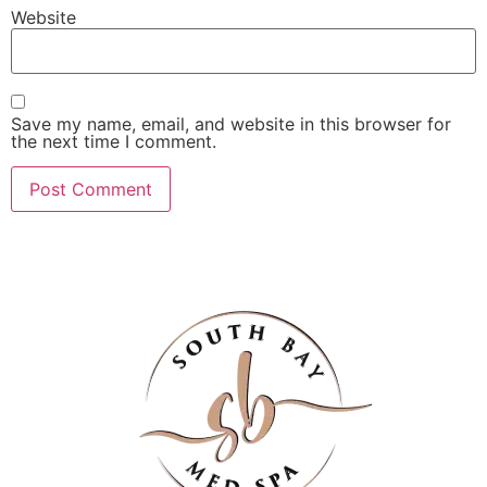
Website
Save my name, email, and website in this browser for
the next time I comment.