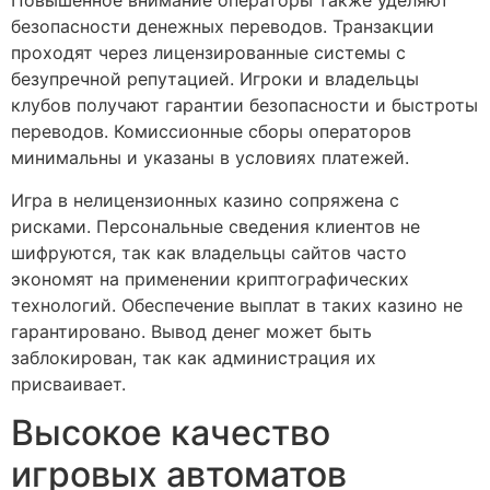
Повышенное внимание операторы также уделяют
безопасности денежных переводов. Транзакции
проходят через лицензированные системы с
безупречной репутацией. Игроки и владельцы
клубов получают гарантии безопасности и быстроты
переводов. Комиссионные сборы операторов
минимальны и указаны в условиях платежей.
Игра в нелицензионных казино сопряжена с
рисками. Персональные сведения клиентов не
шифруются, так как владельцы сайтов часто
экономят на применении криптографических
технологий. Обеспечение выплат в таких казино не
гарантировано. Вывод денег может быть
заблокирован, так как администрация их
присваивает.
Высокое качество
игровых автоматов