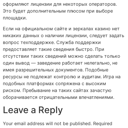
оформляют лицензии для некоторых операторов.
Это будет дополнительным плюсом при выборе
площадки.
Если на официальном сайте и зеркалах казино нет
никаких данных о наличии лицензии, следует задать
вопрос техподдержке. Служба поддержки
предоставляет такие сведения быстро. При
отсутствии таких сведений можно сделать только
один вывод — заведение работает нелегально, не
имея разрешительных документов. Подобные
ресурсы не подлежат контролю и аудитам. Игра на
подобных платформах сопряжена с высоким
риском. Пребывание на таких сайтах зачастую
оборачивается отрицательными впечатлениями.
Leave a Reply
Your email address will not be published.
Required