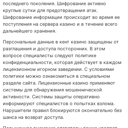
последнего поколения. Шифрование активно
круглые сутки для предотвращения атак.
Шифрование информации происходит во время ее
поступления на сервера казино и в течение всего
дальнейшего хранения.
Персональные данные в кент казино защищены от
разглашения и доступа посторонних. В этом
вопросе специалисты следуют политике
конфиденциальности, которая действует в каждом
лицензионном игорном заведении. С условиями
политики можно ознакомиться в специальном
разделе сайта. Лицензионные казино применяют
системы для обнаружения мошеннической
активности. Системы защиты оперативно
информируют специалистов о попытках взлома.
Нарушители правил блокируются окончательно без
шанса на возврат доступа.