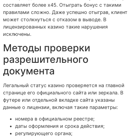
составляет более х45. Отыграть бонус с такими
правилами сложно. Даже успешно отыграв, клиент
может столкнуться с отказом в выводе. В
лицензированных казино такие нарушения
исключены.
Методы проверки
разрешительного
документа
Легальный статус казино проверяется на главной
странице его официального сайта или зеркала. В
футере или отдельной вкладке сайта указаны
данные о лицензии, включая такие параметры:
номера в официальном реестре;
даты оформления и срока действия;
регулирующего органа;