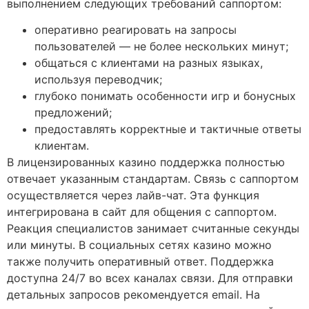
выполнением следующих требований саппортом:
оперативно реагировать на запросы
пользователей — не более нескольких минут;
общаться с клиентами на разных языках,
используя переводчик;
глубоко понимать особенности игр и бонусных
предложений;
предоставлять корректные и тактичные ответы
клиентам.
В лицензированных казино поддержка полностью
отвечает указанным стандартам. Связь с саппортом
осуществляется через лайв-чат. Эта функция
интегрирована в сайт для общения с саппортом.
Реакция специалистов занимает считанные секунды
или минуты. В социальных сетях казино можно
также получить оперативный ответ. Поддержка
доступна 24/7 во всех каналах связи. Для отправки
детальных запросов рекомендуется email. На