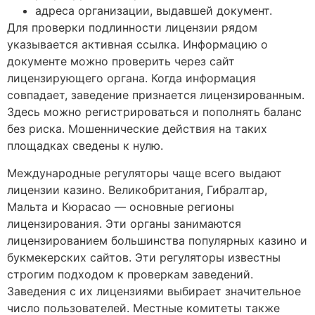
адреса организации, выдавшей документ.
Для проверки подлинности лицензии рядом
указывается активная ссылка. Информацию о
документе можно проверить через сайт
лицензирующего органа. Когда информация
совпадает, заведение признается лицензированным.
Здесь можно регистрироваться и пополнять баланс
без риска. Мошеннические действия на таких
площадках сведены к нулю.
Международные регуляторы чаще всего выдают
лицензии казино. Великобритания, Гибралтар,
Мальта и Кюрасао — основные регионы
лицензирования. Эти органы занимаются
лицензированием большинства популярных казино и
букмекерских сайтов. Эти регуляторы известны
строгим подходом к проверкам заведений.
Заведения с их лицензиями выбирает значительное
число пользователей. Местные комитеты также