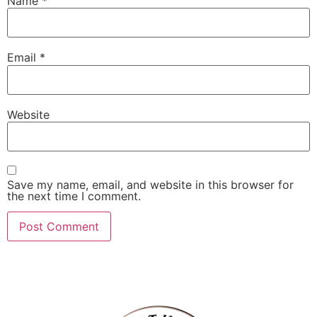
Name
*
Email
*
Website
Save my name, email, and website in this browser for
the next time I comment.