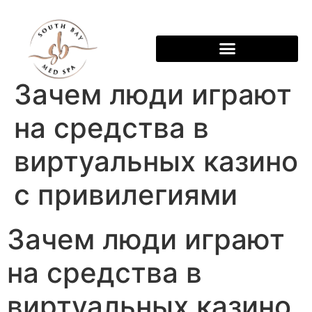
Зачем люди играют
на средства в
виртуальных казино
с привилегиями
Зачем люди играют
на средства в
виртуальных казино