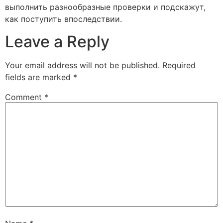
выполнить разнообразные проверки и подскажут,
как поступить впоследствии.
Leave a Reply
Your email address will not be published.
Required
fields are marked
*
Comment
*