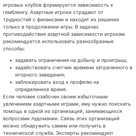
игровых клубов формируется зависимость к
гемблингу. Азартные игроки страдают от
трудностей с финансами и находят их решение
только в продолжении игры. В задачах
противодействия азартной зависимости игрокам
рекомендуется использовать разнообразные
способы:
задавать ограничения на добычу и проигрыш;
задействовать счетчик времени затраченного в
игорного заведения;
заблокировать вход к профилю на
определенное время.
Если человек озабочен своим избыточным
увлечением азартными играми, ему нужно поискать
помощь в одной из организаций, занимающихся
вопросами лудомании. Связь этих организаций
можно обнаружить самим или получить в
технической службе. Эксперты рекомендуют