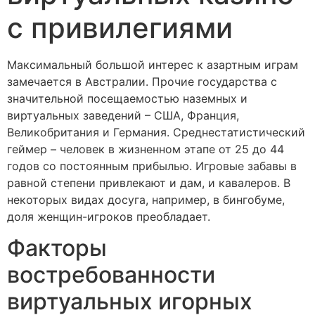
с привилегиями
Максимальный большой интерес к азартным играм
замечается в Австралии. Прочие государства с
значительной посещаемостью наземных и
виртуальных заведений – США, Франция,
Великобритания и Германия. Среднестатистический
геймер – человек в жизненном этапе от 25 до 44
годов со постоянным прибылью. Игровые забавы в
равной степени привлекают и дам, и кавалеров. В
некоторых видах досуга, например, в бингобуме,
доля женщин-игроков преобладает.
Факторы
востребованности
виртуальных игорных