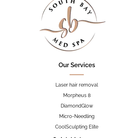
Our Services
Laser hair removal
Morpheus 8
DiamondGlow
Micro-Needling
CoolSculpting Elite